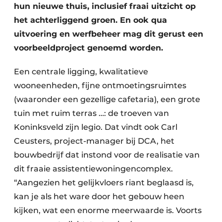
Keukens
hun nieuwe thuis, inclusief fraai uitzicht op
het achterliggend groen. En ook qua
Renovatie
uitvoering en werfbeheer mag dit gerust een
Software
voorbeeldproject genoemd worden.
Toegangscontrole
Een centrale ligging, kwalitatieve
wooneenheden, fijne ontmoetingsruimtes
Veiligheid & Opleiding
(waaronder een gezellige cafetaria), een grote
tuin met ruim terras …: de troeven van
Zonwering
Koninksveld zijn legio. Dat vindt ook Carl
Ceusters, project-manager bij DCA, het
bouwbedrijf dat instond voor de realisatie van
dit fraaie assistentiewoningencomplex.
“Aangezien het gelijkvloers riant beglaasd is,
kan je als het ware door het gebouw heen
kijken, wat een enorme meerwaarde is. Voorts