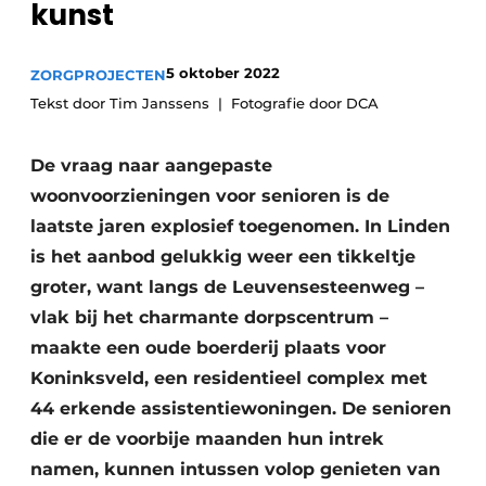
kunst
Vacature aanmelden
Akoestiek
Vacatures
5 oktober 2022
ZORGPROJECTEN
Video’s
Beton & Staalbouw
Tekst door Tim Janssens
Fotografie door DCA
Aanmelden
Brandveiligheid
De vraag naar aangepaste
Bedrijven
woonvoorzieningen voor senioren is de
BIM
Bedrijven
laatste jaren explosief toegenomen. In Linden
Contact
Evenementen
is het aanbod gelukkig weer een tikkeltje
groter, want langs de Leuvensesteenweg –
Dak & Gevel
vlak bij het charmante dorpscentrum –
Houtbouw
maakte een oude boerderij plaats voor
Koninksveld, een residentieel complex met
HVAC
44 erkende assistentiewoningen. De senioren
die er de voorbije maanden hun intrek
Interieurarchitectuur
namen, kunnen intussen volop genieten van