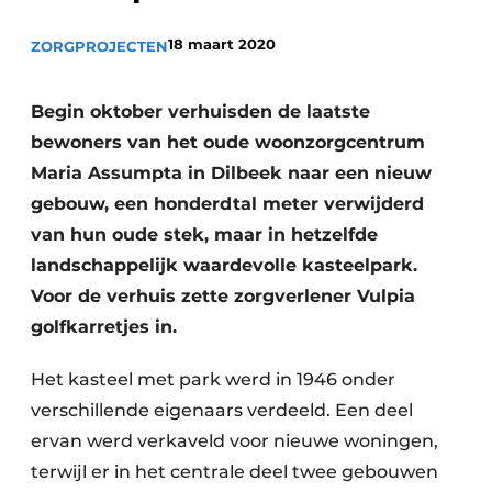
Vacature aanmelden
18 maart 2020
ZORGPROJECTEN
Akoestiek
Vacatures
Video’s
Beton & Staalbouw
Begin oktober verhuisden de laatste
Aanmelden
bewoners van het oude woonzorgcentrum
Brandveiligheid
Maria Assumpta in Dilbeek naar een nieuw
Bedrijven
BIM
gebouw, een honderdtal meter verwijderd
Bedrijven
van hun oude stek, maar in hetzelfde
Contact
Evenementen
landschappelijk waardevolle kasteelpark.
Voor de verhuis zette zorgverlener Vulpia
Dak & Gevel
golfkarretjes in.
Houtbouw
Het kasteel met park werd in 1946 onder
HVAC
verschillende eigenaars verdeeld. Een deel
ervan werd verkaveld voor nieuwe woningen,
Interieurarchitectuur
terwijl er in het centrale deel twee gebouwen