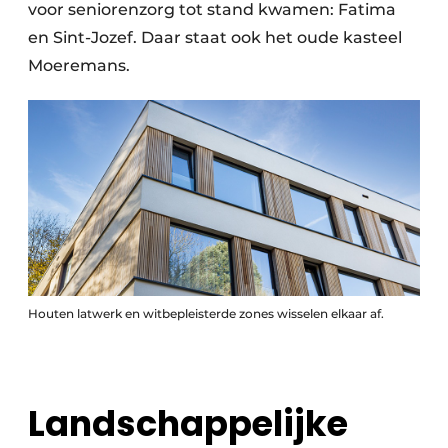
Keukens
voor seniorenzorg tot stand kwamen: Fatima
en Sint-Jozef. Daar staat ook het oude kasteel
Renovatie
Moeremans.
Software
Toegangscontrole
Veiligheid & Opleiding
Zonwering
Houten latwerk en witbepleisterde zones wisselen elkaar af.
Landschappelijke