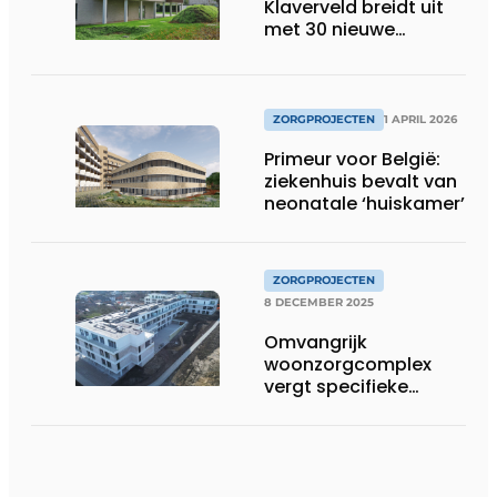
Klaverveld breidt uit
met 30 nieuwe
woongelegenheden
ZORGPROJECTEN
1 APRIL 2026
Primeur voor België:
ziekenhuis bevalt van
neonatale ‘huiskamer’
ZORGPROJECTEN
8 DECEMBER 2025
Omvangrijk
woonzorgcomplex
vergt specifieke
bouwtechnische
expertise