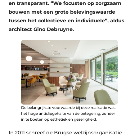
Keukens
en transparant. “We focusten op zorgzaam
bouwen met een grote belevingswaarde
Renovatie
tussen het collectieve en individuele”, aldus
architect Gino Debruyne.
Software
Toegangscontrole
Veiligheid & Opleiding
Zonwering
De belangrijkste voorwaarde bij deze realisatie was
het hoge antislipgehalte van de betegeling, zonder
in te boeten op esthetiek en gezelligheid.
In 2011 schreef de Brugse welzijnsorganisatie