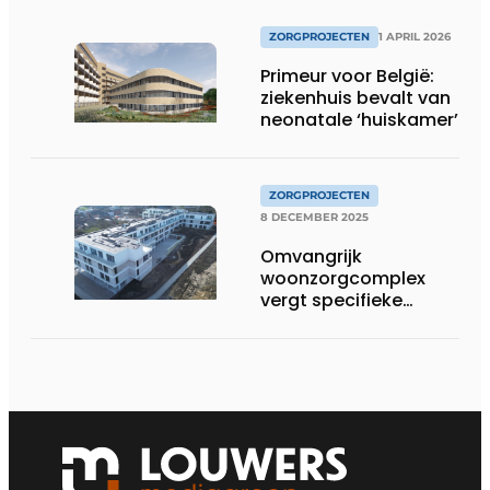
ZORGPROJECTEN
1 APRIL 2026
Primeur voor België:
ziekenhuis bevalt van
neonatale ‘huiskamer’
ZORGPROJECTEN
8 DECEMBER 2025
Omvangrijk
woonzorgcomplex
vergt specifieke
bouwtechnische
expertise