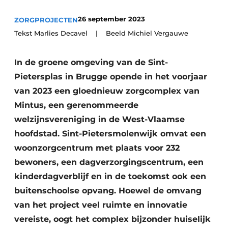
Vacature aanmelden
26 september 2023
ZORGPROJECTEN
Akoestiek
Vacatures
Tekst Marlies Decavel | Beeld Michiel Vergauwe
Video’s
Beton & Staalbouw
In de groene omgeving van de Sint-
Aanmelden
Brandveiligheid
Pietersplas in Brugge opende in het voorjaar
Bedrijven
van 2023 een gloednieuw zorgcomplex van
BIM
Bedrijven
Mintus, een gerenommeerde
Contact
Evenementen
welzijnsvereniging in de West-Vlaamse
hoofdstad. Sint-Pietersmolenwijk omvat een
Dak & Gevel
woonzorgcentrum met plaats voor 232
bewoners, een dagverzorgingscentrum, een
Houtbouw
kinderdagverblijf en in de toekomst ook een
HVAC
buitenschoolse opvang. Hoewel de omvang
van het project veel ruimte en innovatie
Interieurarchitectuur
vereiste, oogt het complex bijzonder huiselijk