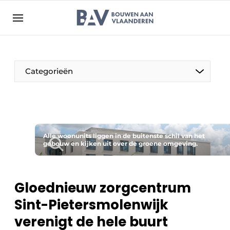
Aanmelden
Algemene voorwaarden
Bedrijven
Aanmelden
Bedankt voor de aanmelding
Categorieën
Bouwen aan Vlaanderen | Platform voor de bouw
Contact
Direct contact
Evenement aanmelden
Alle woonunits liggen in de buitenste schil van het
gebouw en kijken uit over de groene omgeving.
Jaarboek
Meest gelezen
Gloednieuw zorgcentrum
Nieuwsbrief
Sint-Pietersmolenwijk
Podcasts
verenigt de hele buurt
Privacy / Cookie statement