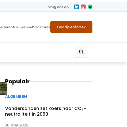
Volg ons op
Bedrijvenindex
erteren
Nieuwsbrief
Vacatures
Populair
ALGEMEEN
Vandersanden zet koers naar CO₂-
neutraliteit in 2050
20 mei 2026