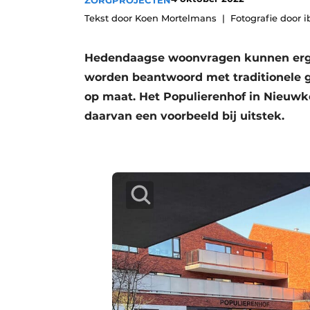
ZORGPROJECTEN
Vacature aanmelden
Tekst door Koen Mortelmans
Fotografie door 
Vacatures
Hedendaagse woonvragen kunnen erg c
Video’s
worden beantwoord met traditionele 
Aanmelden
op maat. Het Populierenhof in Nieuwk
Bedrijven
daarvan een voorbeeld bij uitstek.
Bedrijven
Contact