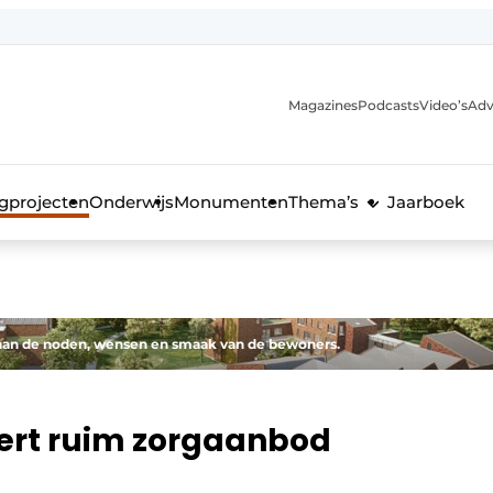
Magazines
Podcasts
Video’s
Adv
anmelding
voor de bouw
gprojecten
Onderwijs
Monumenten
Thema’s
Jaarboek
 aan de noden, wensen en smaak van de bewoners.
eert ruim zorgaanbod