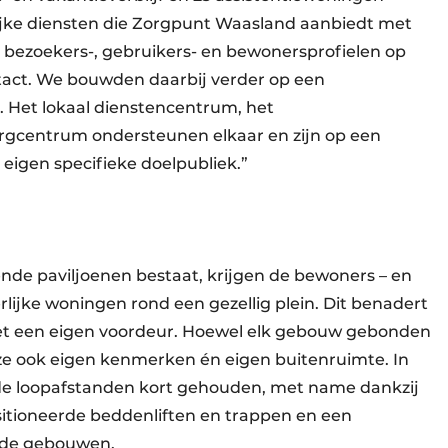
rijke diensten die Zorgpunt Waasland aanbiedt met
 bezoekers-, gebruikers- en bewonersprofielen op
tact. We bouwden daarbij verder op een
 Het lokaal dienstencentrum, het
gcentrum ondersteunen elkaar en zijn op een
 eigen specifieke doelpubliek.”
ende paviljoenen bestaat, krijgen de bewoners – en
lijke woningen rond een gezellig plein. Dit benadert
 met een eigen voordeur. Hoewel elk gebouw gebonden
ze ook eigen kenmerken én eigen buitenruimte. In
jn de loopafstanden kort gehouden, met name dankzij
sitioneerde beddenliften en trappen en een
n de gebouwen.