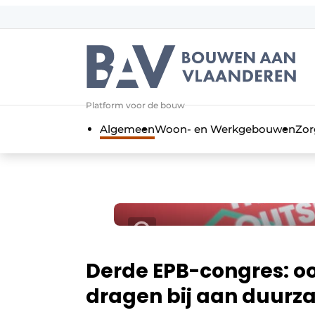
Aanmelden
Algemene voorwaarden
Bedrijven
Aanmelden
Bedankt voor de a
Platform voor de bouw
Bouwen aan Vlaanderen | Platform 
Algemeen
Woon- en Werkgebouwen
Zor
Contact
Direct contact
Evenement aanmelden
Jaarboek
Meest gelezen
Nieuwsbrief
Derde EPB-congres: ook
Podcasts
dragen bij aan duur
Privacy / Cookie statement