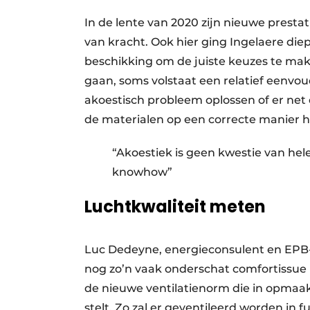
In de lente van 2020 zijn nieuwe presta
van kracht. Ook hier ging Ingelaere diep
beschikking om de juiste keuzes te make
gaan, soms volstaat een relatief eenvou
akoestisch probleem oplossen of er net 
de materialen op een correcte manier h
“Akoestiek is geen kwestie van hel
knowhow”
Luchtkwaliteit meten
Luc Dedeyne, energieconsulent en EPB-v
nog zo’n vaak onderschat comfortissue
de nieuwe ventilatienorm die in opmaa
stelt. Zo zal er geventileerd worden in fu