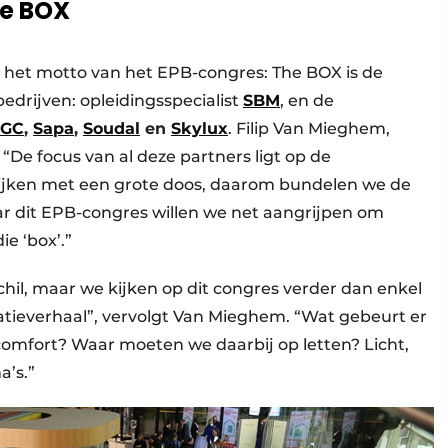
he BOX
ts het motto van het EPB-congres: The BOX is de
drijven: opleidingsspecialist
SBM
, en de
GC
,
Sapa
,
Soudal
en
Skylux
. Filip Van Mieghem,
 “De focus van al deze partners ligt op de
ijken met een grote doos, daarom bundelen we de
r dit EPB-congres willen we net aangrijpen om
ie ‘box’.”
chil, maar we kijken op dit congres verder dan enkel
tatieverhaal”, vervolgt Van Mieghem. “Wat gebeurt er
comfort? Waar moeten we daarbij op letten? Licht,
a’s.”