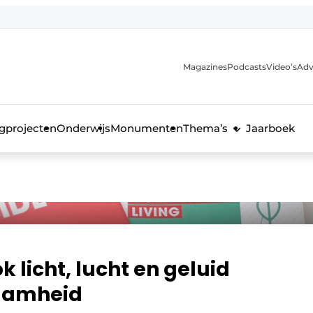
Magazines
Podcasts
Video’s
Adv
anmelding
voor de bouw
gprojecten
Onderwijs
Monumenten
Thema’s
Jaarboek
 licht, lucht en geluid
zaamheid