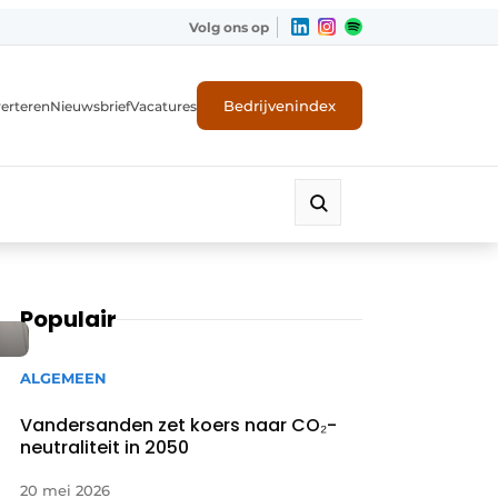
Volg ons op
Bedrijvenindex
erteren
Nieuwsbrief
Vacatures
Populair
ALGEMEEN
Vandersanden zet koers naar CO₂-
neutraliteit in 2050
20 mei 2026