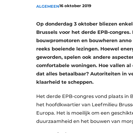
16 oktober 2019
ALGEMEEN
Vacature aanmelden
Vacatures
Op donderdag 3 oktober bliezen enke
Video’s
Brussels voor het derde EPB-congres. 
Aanmelden
bouwpromotoren en bouwheren anno 20
Bedrijven
reeks boeiende lezingen. Hoewel ener
geworden, spelen ook andere aspecten
Bedrijven
comfortabele woningen. Hoe vallen al d
Contact
dat alles betaalbaar? Autoriteiten in 
klaarheid te scheppen.
Het derde EPB-congres vond plaats in B
het hoofdkwartier van Leefmilieu Bruss
Europa. Het is moeilijk om een geschikt
duurzaamheid en het bouwen van mor