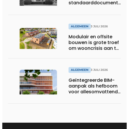
standaarddocument
met belangrijke
gevolgen
ALGEMEEN
3 JULI 2026
Modulair en offsite
bouwen is grote troef
om wooncrisis aan te
pakken
ALGEMEEN
3 JULI 2026
Geïntegreerde BIM-
aanpak als hefboom
voor allesomvattende
digitale
bouwstrategie