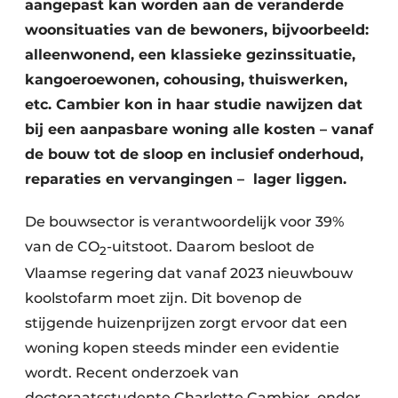
aangepast kan worden aan de veranderde
Keukens
woonsituaties van de bewoners, bijvoorbeeld:
Renovatie
alleenwonend, een klassieke gezinssituatie,
kangoeroewonen, cohousing, thuiswerken,
Software
etc. Cambier kon in haar studie nawijzen dat
Toegangscontrole
bij een aanpasbare woning alle kosten – vanaf
de bouw tot de sloop en inclusief onderhoud,
Veiligheid & Opleiding
reparaties en vervangingen – lager liggen.
Zonwering
De bouwsector is verantwoordelijk voor 39%
van de CO
-uitstoot. Daarom besloot de
2
Vlaamse regering dat vanaf 2023 nieuwbouw
koolstofarm moet zijn. Dit bovenop de
stijgende huizenprijzen zorgt ervoor dat een
woning kopen steeds minder een evidentie
wordt. Recent onderzoek van
doctoraatsstudente Charlotte Cambier, onder