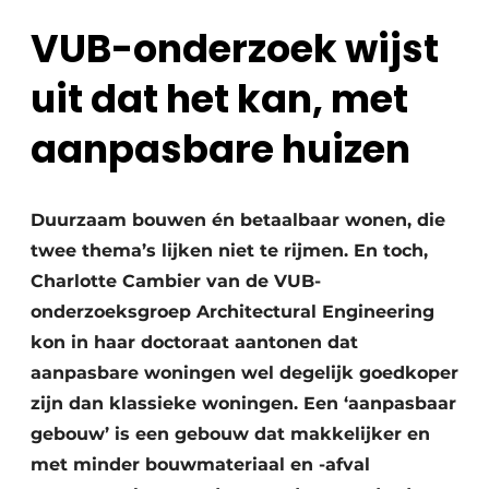
Vacature aanmelden
VUB-onderzoek wijst
Akoestiek
Vacatures
uit dat het kan, met
Video’s
Beton & Staalbouw
aanpasbare huizen
Aanmelden
Brandveiligheid
Bedrijven
BIM
Bedrijven
Duurzaam bouwen én betaalbaar wonen, die
Contact
Evenementen
twee thema’s lijken niet te rijmen. En toch,
Charlotte Cambier van de VUB-
Dak & Gevel
onderzoeksgroep Architectural Engineering
kon in haar doctoraat aantonen dat
Houtbouw
aanpasbare woningen wel degelijk goedkoper
HVAC
zijn dan klassieke woningen. Een ‘aanpasbaar
gebouw’ is een gebouw dat makkelijker en
Interieurarchitectuur
met minder bouwmateriaal en -afval