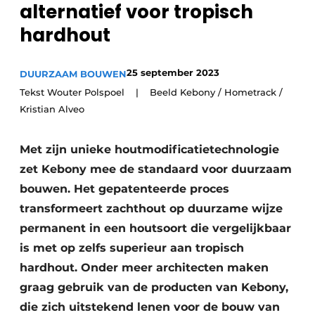
alternatief voor tropisch
Vacature aanmelden
hardhout
Akoestiek
Vacatures
Video’s
Beton & Staalbouw
25 september 2023
DUURZAAM BOUWEN
Aanmelden
Tekst Wouter Polspoel | Beeld Kebony / Hometrack /
Brandveiligheid
Kristian Alveo
Bedrijven
BIM
Bedrijven
Met zijn unieke houtmodificatietechnologie
Contact
Evenementen
zet Kebony mee de standaard voor duurzaam
bouwen. Het gepatenteerde proces
Dak & Gevel
transformeert zachthout op duurzame wijze
Houtbouw
permanent in een houtsoort die vergelijkbaar
is met op zelfs superieur aan tropisch
HVAC
hardhout. Onder meer architecten maken
graag gebruik van de producten van Kebony,
Interieurarchitectuur
die zich uitstekend lenen voor de bouw van