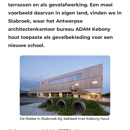
Keukens
terrassen en als gevelafwerking. Een mooi
voorbeeld daarvan in eigen land, vinden we in
Renovatie
Stabroek, waar het Antwerpse
Software
architectenkantoor bureau ADAM Kebony
hout toepaste als gevelbekleding voor een
Toegangscontrole
nieuwe school.
Veiligheid & Opleiding
Zonwering
De Rekke in Stabroek bij, bekleed met Kebony hout.