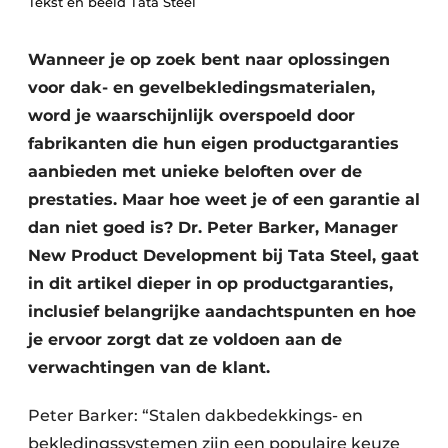
Tekst en beeld Tata Steel
Vacature aanmelden
Akoestiek
Vacatures
Wanneer je op zoek bent naar oplossingen
voor dak- en gevelbekledingsmaterialen,
Video’s
Beton & Staalbouw
word je waarschijnlijk overspoeld door
Aanmelden
Brandveiligheid
fabrikanten die hun eigen productgaranties
Bedrijven
aanbieden met unieke beloften over de
BIM
Bedrijven
prestaties. Maar hoe weet je of een garantie al
Contact
dan niet goed is? Dr. Peter Barker, Manager
Evenementen
New Product Development bij Tata Steel, gaat
Dak & Gevel
in dit artikel dieper in op productgaranties,
inclusief belangrijke aandachtspunten en hoe
Houtbouw
je ervoor zorgt dat ze voldoen aan de
HVAC
verwachtingen van de klant.
Interieurarchitectuur
Peter Barker: “Stalen dakbedekkings- en
bekledingssystemen zijn een populaire keuze