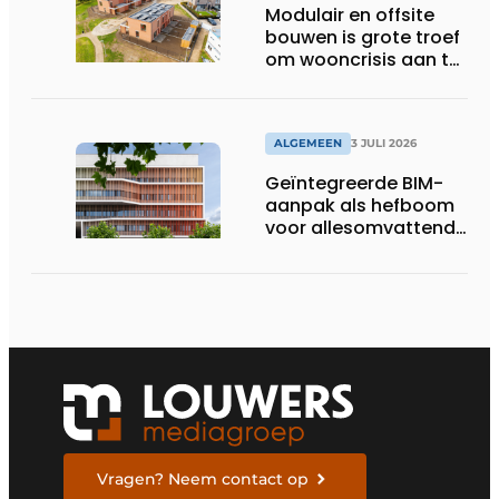
Modulair en offsite
bouwen is grote troef
om wooncrisis aan te
pakken
ALGEMEEN
3 JULI 2026
Geïntegreerde BIM-
aanpak als hefboom
voor allesomvattende
digitale
bouwstrategie
Vragen? Neem contact op