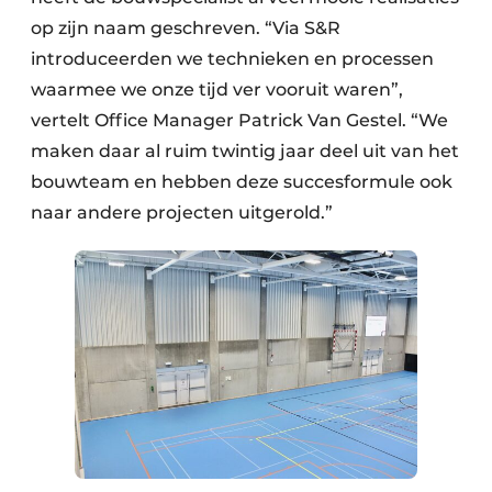
Keukens
op zijn naam geschreven. “Via S&R
Renovatie
introduceerden we technieken en processen
waarmee we onze tijd ver vooruit waren”,
Software
vertelt Office Manager Patrick Van Gestel. “We
maken daar al ruim twintig jaar deel uit van het
Toegangscontrole
bouwteam en hebben deze succesformule ook
Veiligheid & Opleiding
naar andere projecten uitgerold.”
Zonwering