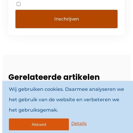
Gerelateerde artikelen
Wij gebruiken cookies. Daarmee analyseren we
ALGEMEEN
15 JULI 2026
het gebruik van de website en verbeteren we
Embuild betuigt
het gebruiksgemak.
medeleven na
tragische brand in
Brussel
Details
Akkoord