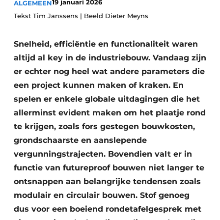
19 januari 2026
ALGEMEEN
Vacature aanmelden
Tekst Tim Janssens | Beeld Dieter Meyns
Akoestiek
Vacatures
Snelheid, efficiëntie en functionaliteit waren
Video’s
Beton & Staalbouw
altijd al key in de industriebouw. Vandaag zijn
Aanmelden
Brandveiligheid
er echter nog heel wat andere parameters die
Bedrijven
een project kunnen maken of kraken. En
BIM
Bedrijven
spelen er enkele globale uitdagingen die het
Contact
Evenementen
allerminst evident maken om het plaatje rond
te krijgen, zoals fors gestegen bouwkosten,
Dak & Gevel
grondschaarste en aanslepende
vergunningstrajecten. Bovendien valt er in
Houtbouw
functie van futureproof bouwen niet langer te
HVAC
ontsnappen aan belangrijke tendensen zoals
modulair en circulair bouwen. Stof genoeg
Interieurarchitectuur
dus voor een boeiend rondetafelgesprek met