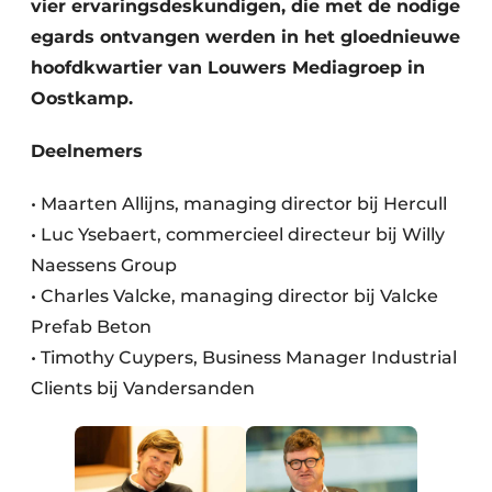
vier ervaringsdeskundigen, die met de nodige
Keukens
egards ontvangen werden in het gloednieuwe
Renovatie
hoofdkwartier van Louwers Mediagroep in
Oostkamp.
Software
Deelnemers
Toegangscontrole
• Maarten Allijns, managing director bij Hercull
Veiligheid & Opleiding
• Luc Ysebaert, commercieel directeur bij Willy
Zonwering
Naessens Group
• Charles Valcke, managing director bij Valcke
Prefab Beton
• Timothy Cuypers, Business Manager Industrial
Clients bij Vandersanden