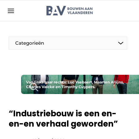
Aanmelden
Algemene voorwaarden
Bedrijven
Aanmelden
Bedankt voor de aanmelding
Categorieën
Bouwen aan Vlaanderen | Platform voor de bouw
Contact
Direct contact
Evenement aanmelden
Van links naar rechts: Luc Ysebaert, Maarten Allijns,
Charles Valcke en Timothy Cuypers.
Jaarboek
Meest gelezen
“Industriebouw is een en-
Nieuwsbrief
en-en verhaal geworden”
Podcasts
Privacy / Cookie statement