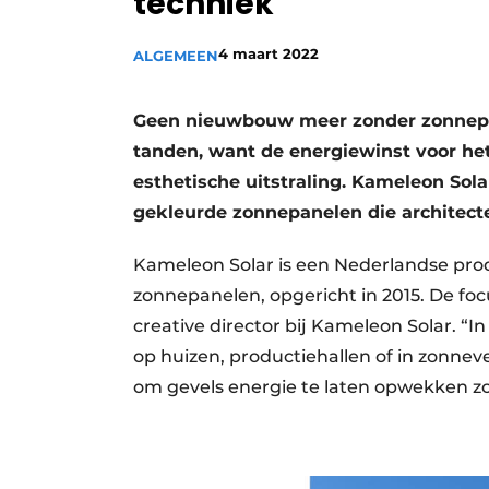
techniek
Vacature aanmelden
4 maart 2022
ALGEMEEN
Vacatures
Video’s
Geen nieuwbouw meer zonder zonnepane
Aanmelden
tanden, want de energiewinst voor he
Bedrijven
esthetische uitstraling. Kameleon Sol
Bedrijven
gekleurde zonnepanelen die architect
Contact
Kameleon Solar is een Nederlandse pr
zonnepanelen, opgericht in 2015. De focu
creative director bij Kameleon Solar. “
op huizen, productiehallen of in zonnev
om gevels energie te laten opwekken zo