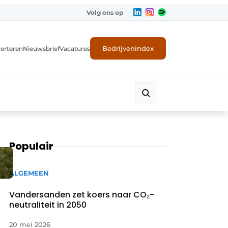
Volg ons op
Bedrijvenindex
erteren
Nieuwsbrief
Vacatures
Populair
ALGEMEEN
Vandersanden zet koers naar CO₂-
neutraliteit in 2050
20 mei 2026