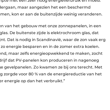
mpte met een zeer hoog energieverbruik en moest
dergaan, maar aangezien het een beschermd
men, kon er aan de buitenzijde weinig veranderen.
den van het gebouw met onze zonnepanelen, in een
las. De buitenste zijde is elektrochroom glas, dat
nt. Dat is nodig in Scandinavië, waar de zon vaak erg
 zo energie besparen en in de zomer extra koelen.
rend, maar zelfs energieopwekkend te maken, zocht
edrijf dat PV-panelen kon produceren in nagenoeg
ge gevelpanelen. Zo kwamen ze bij ons terecht. Met
g zorgde voor 80 % van de energiereductie van het
r energie op dan het verbruikt.”