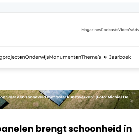
Magazines
Podcasts
Video’s
Adv
anmelding
voor de bouw
gprojecten
Onderwijs
Monumenten
Thema’s
Jaarboek
n Solar een zonneveld met ‘solar kunstwerken’. (Foto: Michiel De
anelen brengt schoonheid in