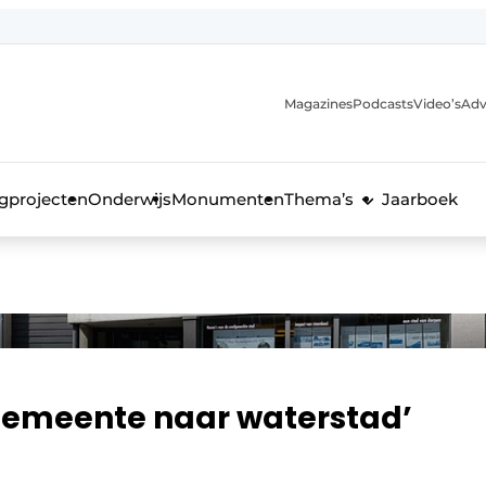
Magazines
Podcasts
Video’s
Adv
anmelding
voor de bouw
gprojecten
Onderwijs
Monumenten
Thema’s
Jaarboek
emeente naar waterstad’