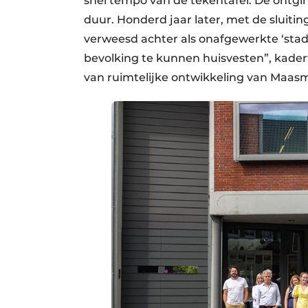
snel tempo van de tekentafel. De ontgin
duur. Honderd jaar later, met de sluiti
verweesd achter als onafgewerkte ‘stad
bevolking te kunnen huisvesten”, kadert
van ruimtelijke ontwikkeling van Maasm