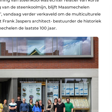
ning van steenkool was echter relatief van korte
ng van de steenkoolmijn, blijft Maasmechelen
’, vandaag verder verkaveld om de multiculturele
 Frank Jaspers architect- bestuurder de historiek
echelen de laatste 100 jaar.