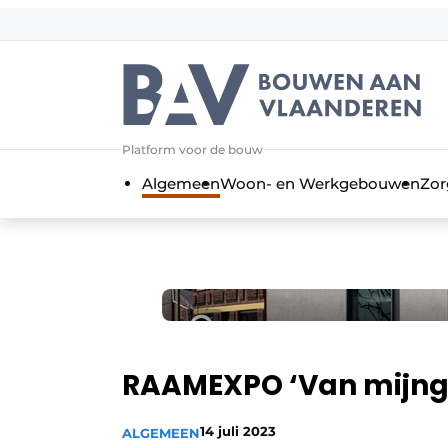
Aanmelden
Algemene voorwaarden
Bedrijven
Aanmelden
Bedankt voor de a
Platform voor de bouw
Bouwen aan Vlaanderen | Platform 
Algemeen
Woon- en Werkgebouwen
Zor
Contact
Direct contact
Evenement aanmelden
Jaarboek
Meest gelezen
Nieuwsbrief
RAAMEXPO ‘Van mijng
Podcasts
14 juli 2023
ALGEMEEN
Privacy / Cookie statement