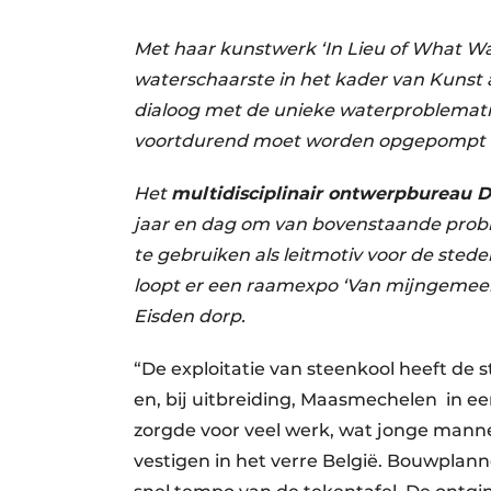
Vacature aanmelden
Met haar kunstwerk ‘In Lieu of What Wa
Vacatures
waterschaarste in het kader van Kunst a
Video’s
dialoog met de unieke waterproblemati
Aanmelden
voortdurend moet worden opgepompt o
Bedrijven
Het
multidisciplinair ontwerpbureau 
Bedrijven
jaar en dag om van bovenstaande probl
Contact
te gebruiken als leitmotiv voor de sted
loopt er een raamexpo ‘Van mijngemeen
Eisden dorp.
“De exploitatie van steenkool heeft d
en, bij uitbreiding, Maasmechelen in e
zorgde voor veel werk, wat jonge manne
vestigen in het verre België. Bouwplan