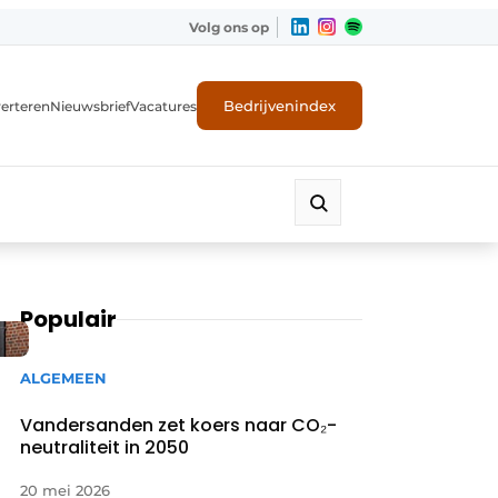
Volg ons op
Bedrijvenindex
erteren
Nieuwsbrief
Vacatures
Populair
ALGEMEEN
Vandersanden zet koers naar CO₂-
neutraliteit in 2050
20 mei 2026