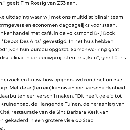
” geeft Tim Roerig van Z33 aan.
e uitdaging waar wij met ons multidisciplinair team
 vormgevers en economen dagdagelijks voor staan.
ankenhandel met café, in de volksmond B-ij Bock
“Depot Des Arts” gevestigd. In het huis hebben
bedrijven hun bureau opgezet. Samenwerking gaat
isciplinair naar bouwprojecten te kijken”, geeft Joris
onderzoek en know-how opgebouwd rond het unieke
 Dorp. Met deze (terrein)kennis en een verscheidenheid
 daarbuiten een verschil maken. “Dit heeft geleid tot
et Kruinenpad, de Hangende Tuinen, de heraanleg van
Cité, restauratie van de Sint Barbara Kerk van
n gekaderd in een grotere visie op Stad
e.