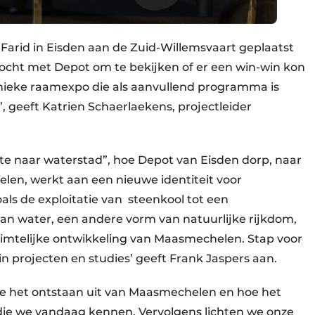
 Farid in Eisden aan de Zuid-Willemsvaart geplaatst
cht met Depot om te bekijken of er een win-win kon
 unieke raamexpo die als aanvullend programma is
geeft Katrien Schaerlaekens, projectleider
e naar waterstad”, hoe Depot van Eisden dorp, naar
en, werkt aan een nieuwe identiteit voor
ls de exploitatie van steenkool tot een
 kan water, een andere vorm van natuurlijke rijkdom,
uimtelijke ontwikkeling van Maasmechelen. Stap voor
n projecten en studies’ geeft Frank Jaspers aan.
e het ontstaan uit van Maasmechelen en hoe het
 die we vandaag kennen. Vervolgens lichten we onze