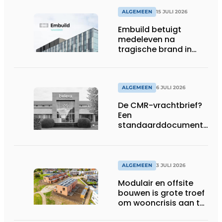
ALGEMEEN
15 JULI 2026
Embuild betuigt
medeleven na
tragische brand in
Brussel
ALGEMEEN
6 JULI 2026
De CMR-vrachtbrief?
Een
standaarddocument
met belangrijke
gevolgen
ALGEMEEN
3 JULI 2026
Modulair en offsite
bouwen is grote troef
om wooncrisis aan te
pakken