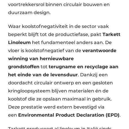
Keukens
voortrekkersrol binnen circulair bouwen en
duurzaam design.
Renovatie
Waar koolstofnegativiteit in de sector vaak
Software
beperkt blijft tot de productiefase, pakt
Tarkett
Toegangscontrole
Linoleum
het fundamenteel anders aan. De
vloer is koolstofnegatief van de
verantwoorde
Veiligheid & Opleiding
winning van hernieuwbare
Zonwering
grondstoffen
tot
terugname en recyclage aan
het einde van de levensduur
. Dankzij een
doordacht circulair ontwerp en een gesloten
kringloopsysteem blijven materialen én de
koolstof die ze opslaan maximaal in gebruik.
Deze prestatie werd extern bevestigd via
een
Environmental Product Declaration (EPD)
.
Tarkett produceert al linoleum in Italië sinds