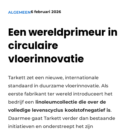
Vacature aanmelden
6 februari 2026
ALGEMEEN
Akoestiek
Vacatures
Video’s
Beton & Staalbouw
Een wereldprimeur in
Aanmelden
Brandveiligheid
circulaire
Bedrijven
BIM
vloerinnovatie
Bedrijven
Contact
Evenementen
Tarkett zet een nieuwe, internationale
Dak & Gevel
standaard in duurzame vloerinnovatie. Als
Houtbouw
eerste fabrikant ter wereld introduceert het
bedrijf een
linoleumcollectie die over de
HVAC
volledige levenscyclus koolstofnegatief is
.
Daarmee gaat Tarkett verder dan bestaande
Interieurarchitectuur
initiatieven en onderstreept het zijn