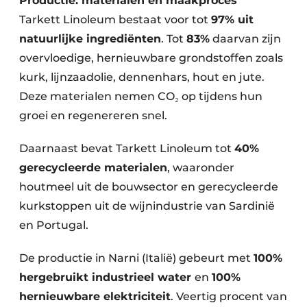
Productie: materialen en maakproces
Tarkett Linoleum bestaat voor tot
97% uit
natuurlijke ingrediënten
. Tot
83%
daarvan zijn
overvloedige, hernieuwbare grondstoffen zoals
kurk, lijnzaadolie, dennenhars, hout en jute.
Deze materialen nemen CO₂ op tijdens hun
groei en regenereren snel.
Daarnaast bevat Tarkett Linoleum tot
40%
gerecycleerde materialen
, waaronder
houtmeel uit de bouwsector en gerecycleerde
kurkstoppen uit de wijnindustrie van Sardinië
en Portugal.
De productie in Narni (Italië) gebeurt met
100%
hergebruikt industrieel water
en
100%
hernieuwbare elektriciteit
. Veertig procent van