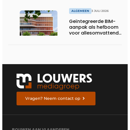
ALGEMEEN
3 JULI 2026
Geïntegreerde BIM-
aanpak als hefboom
voor allesomvattende
digitale
bouwstrategie
Vragen? Neem contact op
BOUWEN AAN VLAANDEREN