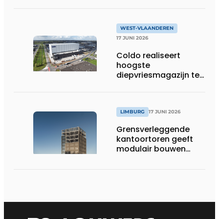
WEST-VLAANDEREN
17 JUNI 2026
Coldo realiseert
hoogste
diepvriesmagazijn ter
wereld, met
combinatie van
duurzaamheid,
technische innovatie
LIMBURG
17 JUNI 2026
en schaalgrootte
Grensverleggende
kantoortoren geeft
modulair bouwen
nieuwe dimensie