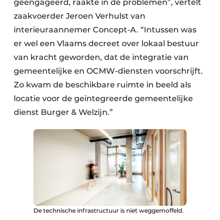
geëngageerd, raakte in de problemen”, vertelt
Keukens
zaakvoerder Jeroen Verhulst van
Renovatie
interieuraannemer Concept-A. “Intussen was
er wel een Vlaams decreet over lokaal bestuur
Software
van kracht geworden, dat de integratie van
Toegangscontrole
gemeentelijke en OCMW-diensten voorschrijft.
Zo kwam de beschikbare ruimte in beeld als
Veiligheid & Opleiding
locatie voor de geïntegreerde gemeentelijke
dienst Burger & Welzijn.”
Zonwering
De technische infrastructuur is niet weggemoffeld.