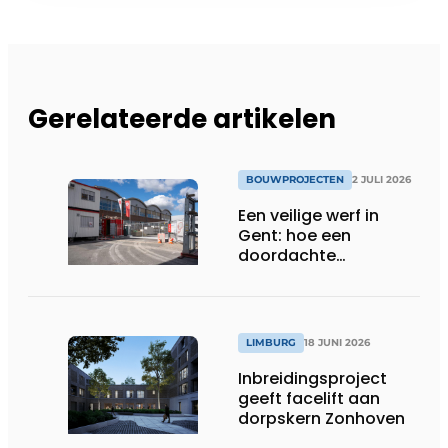
Gerelateerde artikelen
BOUWPROJECTEN
2 JULI 2026
Een veilige werf in
Gent: hoe een
doordachte
werfafbakening het
verschil maakt
LIMBURG
18 JUNI 2026
Inbreidingsproject
geeft facelift aan
dorpskern Zonhoven