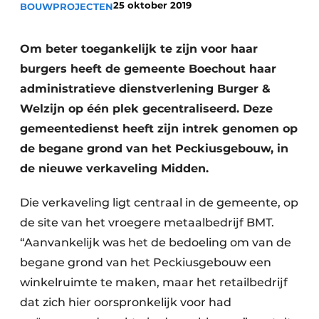
25 oktober 2019
BOUWPROJECTEN
Vacature aanmelden
Akoestiek
Vacatures
Om beter toegankelijk te zijn voor haar
Video’s
Beton & Staalbouw
burgers heeft de gemeente Boechout haar
administratieve dienstverlening Burger &
Aanmelden
Brandveiligheid
Welzijn op één plek gecentraliseerd. Deze
Bedrijven
gemeentedienst heeft zijn intrek genomen op
BIM
Bedrijven
de begane grond van het Peckiusgebouw, in
Contact
Evenementen
de nieuwe verkaveling Midden.
Dak & Gevel
Die verkaveling ligt centraal in de gemeente, op
de site van het vroegere metaalbedrijf BMT.
Houtbouw
“Aanvankelijk was het de bedoeling om van de
HVAC
begane grond van het Peckiusgebouw een
winkelruimte te maken, maar het retailbedrijf
Interieurarchitectuur
dat zich hier oorspronkelijk voor had