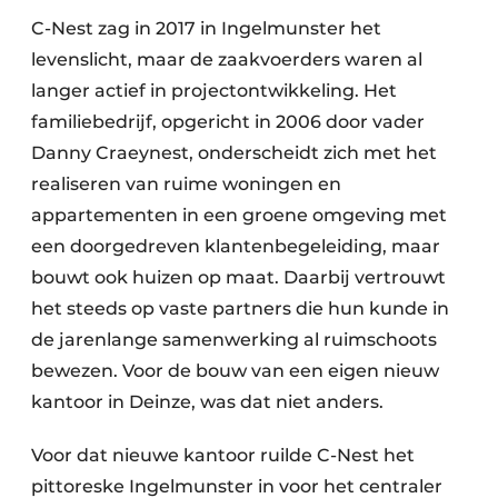
Keukens
C-Nest zag in 2017 in Ingelmunster het
Renovatie
levenslicht, maar de zaakvoerders waren al
langer actief in projectontwikkeling. Het
Software
familiebedrijf, opgericht in 2006 door vader
Danny Craeynest, onderscheidt zich met het
Toegangscontrole
realiseren van ruime woningen en
Veiligheid & Opleiding
appartementen in een groene omgeving met
een doorgedreven klantenbegeleiding, maar
Zonwering
bouwt ook huizen op maat. Daarbij vertrouwt
het steeds op vaste partners die hun kunde in
de jarenlange samenwerking al ruimschoots
bewezen. Voor de bouw van een eigen nieuw
kantoor in Deinze, was dat niet anders.
Voor dat nieuwe kantoor ruilde C-Nest het
pittoreske Ingelmunster in voor het centraler