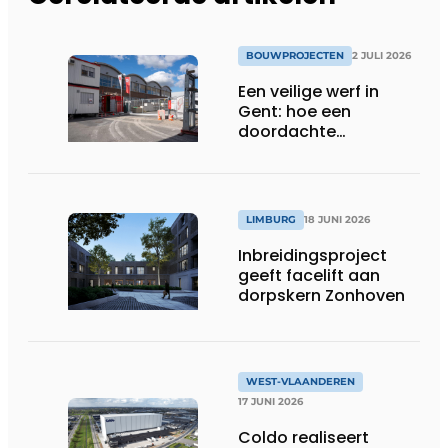
BOUWPROJECTEN
2 JULI 2026
Een veilige werf in
Gent: hoe een
doordachte
werfafbakening het
verschil maakt
LIMBURG
18 JUNI 2026
Inbreidingsproject
geeft facelift aan
dorpskern Zonhoven
WEST-VLAANDEREN
17 JUNI 2026
Coldo realiseert