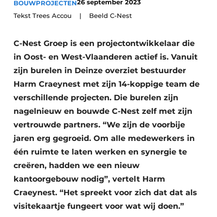
26 september 2023
BOUWPROJECTEN
Vacature aanmelden
Tekst Trees Accou | Beeld C-Nest
Akoestiek
Vacatures
C-Nest Groep is een projectontwikkelaar die
Video’s
Beton & Staalbouw
in Oost- en West-Vlaanderen actief is. Vanuit
Aanmelden
Brandveiligheid
zijn burelen in Deinze overziet bestuurder
Bedrijven
Harm Craeynest met zijn 14-koppige team de
BIM
Bedrijven
verschillende projecten. Die burelen zijn
Contact
Evenementen
nagelnieuw en bouwde C-Nest zelf met zijn
vertrouwde partners. “We zijn de voorbije
Dak & Gevel
jaren erg gegroeid. Om alle medewerkers in
één ruimte te laten werken en synergie te
Houtbouw
creëren, hadden we een nieuw
HVAC
kantoorgebouw nodig”, vertelt Harm
Craeynest. “Het spreekt voor zich dat dat als
Interieurarchitectuur
visitekaartje fungeert voor wat wij doen.”