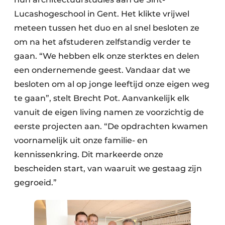
Keukens
Lucashogeschool in Gent. Het klikte vrijwel
Renovatie
meteen tussen het duo en al snel besloten ze
om na het afstuderen zelfstandig verder te
Software
gaan. “We hebben elk onze sterktes en delen
een ondernemende geest. Vandaar dat we
Toegangscontrole
besloten om al op jonge leeftijd onze eigen weg
Veiligheid & Opleiding
te gaan”, stelt Brecht Pot. Aanvankelijk elk
vanuit de eigen living namen ze voorzichtig de
Zonwering
eerste projecten aan. “De opdrachten kwamen
voornamelijk uit onze familie- en
kennissenkring. Dit markeerde onze
bescheiden start, van waaruit we gestaag zijn
gegroeid.”