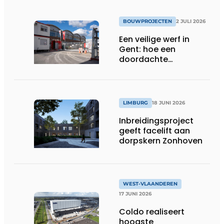
BOUWPROJECTEN
2 JULI 2026
Een veilige werf in
Gent: hoe een
doordachte
werfafbakening het
verschil maakt
LIMBURG
18 JUNI 2026
Inbreidingsproject
geeft facelift aan
dorpskern Zonhoven
WEST-VLAANDEREN
17 JUNI 2026
Coldo realiseert
hoogste