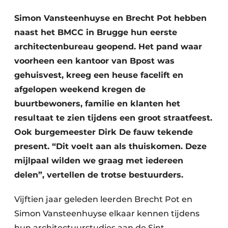
Vacature aanmelden
Simon Vansteenhuyse en Brecht Pot hebben
Akoestiek
Vacatures
naast het BMCC in Brugge hun eerste
Video’s
architectenbureau geopend. Het pand waar
Beton & Staalbouw
voorheen een kantoor van Bpost was
Aanmelden
Brandveiligheid
gehuisvest, kreeg een heuse facelift en
Bedrijven
afgelopen weekend kregen de
BIM
Bedrijven
buurtbewoners, familie en klanten het
Contact
Evenementen
resultaat te zien tijdens een groot straatfeest.
Ook burgemeester Dirk De fauw tekende
Dak & Gevel
present. “Dit voelt aan als thuiskomen. Deze
mijlpaal wilden we graag met iedereen
Houtbouw
delen”, vertellen de trotse bestuurders.
HVAC
Vijftien jaar geleden leerden Brecht Pot en
Interieurarchitectuur
Simon Vansteenhuyse elkaar kennen tijdens
hun architectuurstudies aan de Sint-