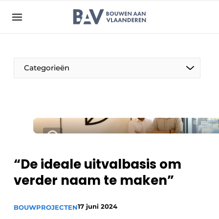
Aanmelden
Algemene voorwaarden
Bedrijven
Aanmelden
Bedankt voor de aanmelding
Categorieën
Bouwen aan Vlaanderen | Platform voor de bouw
Contact
Direct contact
Evenement aanmelden
Jaarboek
“De ideale uitvalbasis om
Meest gelezen
verder naam te maken”
Nieuwsbrief
Podcasts
17 juni 2024
BOUWPROJECTEN
Privacy / Cookie statement