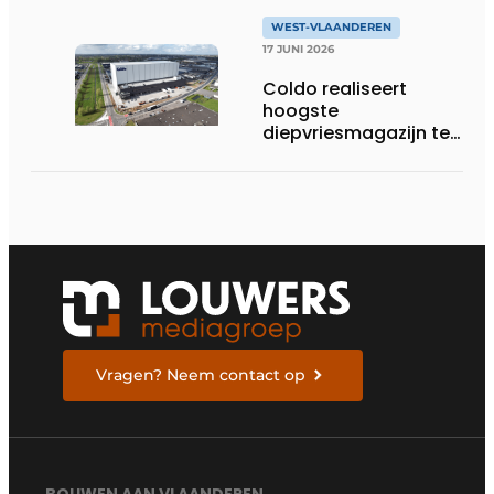
WEST-VLAANDEREN
17 JUNI 2026
Coldo realiseert
hoogste
diepvriesmagazijn ter
wereld, met
combinatie van
duurzaamheid,
technische innovatie
en schaalgrootte
Vragen? Neem contact op
BOUWEN AAN VLAANDEREN