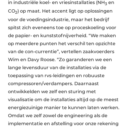
Keukens
in industriële koel- en vriesinstallaties (NH
en
3
CO
) op maat. Het accent ligt op oplossingen
2
Renovatie
voor de voedingsindustrie, maar het bedrijf
Software
spitst zich eveneens toe op proceskoeling voor
de papier- en kunststofnijverheid. “We maken
Toegangscontrole
op meerdere punten het verschil ten opzichte
van de con-currentie”, vertellen zaakvoerders
Veiligheid & Opleiding
Wim en Davy Roose. “Zo garanderen we een
Zonwering
lange levensduur van de installaties via de
toepassing van rvs-leidingen en robuuste
compressoren/verdampers. Daarnaast
ontwikkelden we zelf een sturing met
visualisatie om de installaties altijd op de meest
energiezuinige manier te kunnen laten werken.
Omdat we zelf zowel de engineering als de
implementatie en afstelling voor onze rekening