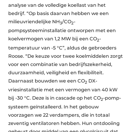
analyse van de volledige koellast van het
bedrijf. “Op basis daarvan hebben we een
milieuvriendelijke NH
/CO
-
3
2
pompsysteeminstallatie ontworpen met een
koelvermogen van 1,2 MW bij een CO
-
2
temperatuur van -5 °C”, aldus de gebroeders
Roose. “De keuze voor twee koelmiddelen zorgt
voor een combinatie van bedrijfszekerheid,
duurzaamheid, veiligheid en flexibiliteit.
Daarnaast bouwden we een CO
DX-
2
vriesinstallatie met een vermogen van 40 kW
bij -30 °C. Deze is in cascade op het CO
-pomp-
2
systeem geïnstalleerd. In het gebouw
voorzagen we 22 verdampers, die in totaal
zeventig ventilatoren hebben. Hun ontdooiing
gebeurt door middel van een glycolcircuit dat