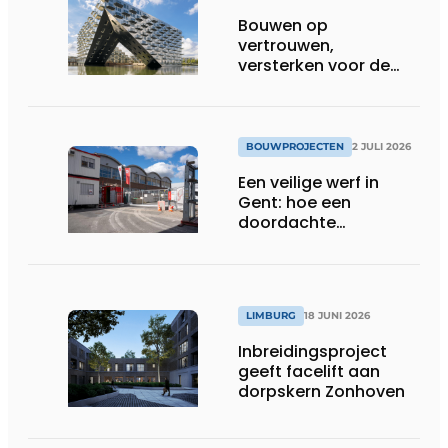
Bouwen op
vertrouwen,
versterken voor de
toekomst
BOUWPROJECTEN
2 JULI 2026
Een veilige werf in
Gent: hoe een
doordachte
werfafbakening het
verschil maakt
LIMBURG
18 JUNI 2026
Inbreidingsproject
geeft facelift aan
dorpskern Zonhoven