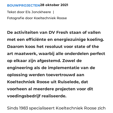
28 oktober 2021
BOUWPROJECTEN
Vacature aanmelden
Tekst door Els Jonckheere
Akoestiek
Vacatures
Fotografie door Koeltechniek Roose
Video’s
Beton & Staalbouw
Aanmelden
De activiteiten van DV Fresh staan of vallen
Brandveiligheid
met een efficiënte en energiezuinige koeling.
Bedrijven
BIM
Daarom koos het resoluut voor state of the
Bedrijven
art maatwerk, waarbij alle onderdelen perfect
Contact
Evenementen
op elkaar zijn afgestemd. Zowel de
engineering als de implementatie van de
Dak & Gevel
oplossing werden toevertrouwd aan
Houtbouw
Koeltechniek Roose uit Ruiselede, dat
voorheen al meerdere projecten voor dit
HVAC
voedingsbedrijf realiseerde.
Interieurarchitectuur
Sinds 1983 specialiseert Koeltechniek Roose zich