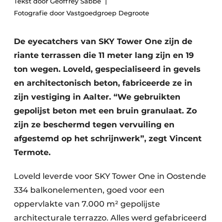
Tekst door Geoffrey Sabbe
Vacature aanmelden
Fotografie door Vastgoedgroep Degroote
Akoestiek
Vacatures
De eyecatchers van SKY Tower One zijn de
Video’s
Beton & Staalbouw
riante terrassen die 11 meter lang zijn en 19
Aanmelden
Brandveiligheid
ton wegen. Loveld, gespecialiseerd in gevels
Bedrijven
en architectonisch beton, fabriceerde ze in
BIM
Bedrijven
zijn vestiging in Aalter. “We gebruikten
gepolijst beton met een bruin granulaat. Zo
Contact
Evenementen
zijn ze beschermd tegen vervuiling en
Dak & Gevel
afgestemd op het schrijnwerk”, zegt Vincent
Termote.
Houtbouw
Loveld leverde voor SKY Tower One in Oostende
HVAC
334 balkonelementen, goed voor een
Interieurarchitectuur
oppervlakte van 7.000 m² gepolijste
architecturale terrazzo. Alles werd gefabriceerd