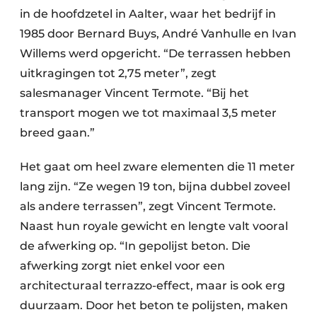
Keukens
in de hoofdzetel in Aalter, waar het bedrijf in
1985 door Bernard Buys, André Vanhulle en Ivan
Renovatie
Willems werd opgericht. “De terrassen hebben
Software
uitkragingen tot 2,75 meter”, zegt
salesmanager Vincent Termote. “Bij het
Toegangscontrole
transport mogen we tot maximaal 3,5 meter
Veiligheid & Opleiding
breed gaan.”
Zonwering
Het gaat om heel zware elementen die 11 meter
lang zijn. “Ze wegen 19 ton, bijna dubbel zoveel
als andere terrassen”, zegt Vincent Termote.
Naast hun royale gewicht en lengte valt vooral
de afwerking op. “In gepolijst beton. Die
afwerking zorgt niet enkel voor een
architecturaal terrazzo-effect, maar is ook erg
duurzaam. Door het beton te polijsten, maken