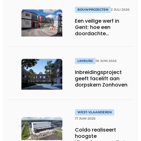
BOUWPROJECTEN
2 JULI 2026
Een veilige werf in
Gent: hoe een
doordachte
werfafbakening het
verschil maakt
LIMBURG
18 JUNI 2026
Inbreidingsproject
geeft facelift aan
dorpskern Zonhoven
WEST-VLAANDEREN
17 JUNI 2026
Coldo realiseert
hoogste