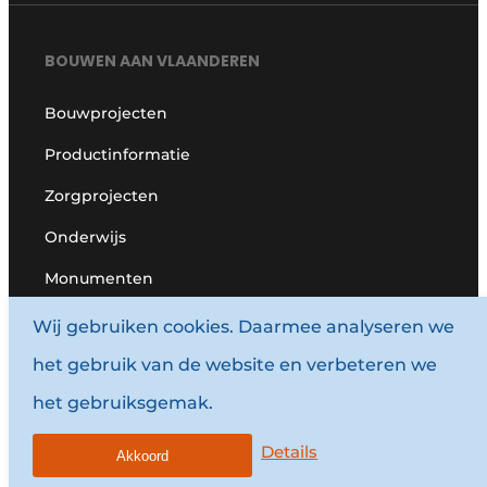
BOUWEN AAN VLAANDEREN
Bouwprojecten
Productinformatie
Zorgprojecten
Onderwijs
Monumenten
HANDIGE LINKS
Wij gebruiken cookies. Daarmee analyseren we
het gebruik van de website en verbeteren we
Adverteren
het gebruiksgemak.
Abonnement aanvragen
Details
Contact opnemen
Akkoord