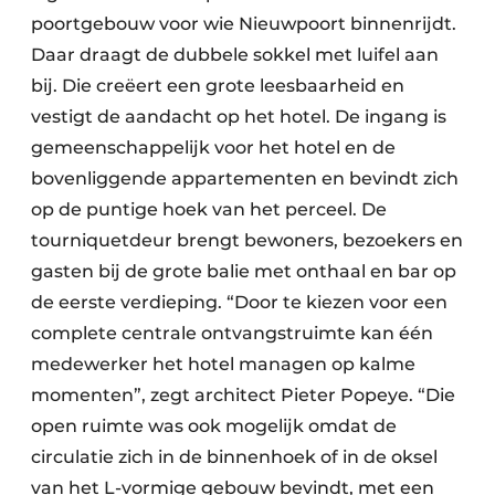
Keukens
poortgebouw voor wie Nieuwpoort binnenrijdt.
Daar draagt de dubbele sokkel met luifel aan
Renovatie
bij. Die creëert een grote leesbaarheid en
Software
vestigt de aandacht op het hotel. De ingang is
gemeenschappelijk voor het hotel en de
Toegangscontrole
bovenliggende appartementen en bevindt zich
Veiligheid & Opleiding
op de puntige hoek van het perceel. De
tourniquetdeur brengt bewoners, bezoekers en
Zonwering
gasten bij de grote balie met onthaal en bar op
de eerste verdieping. “Door te kiezen voor een
complete centrale ontvangstruimte kan één
medewerker het hotel managen op kalme
momenten”, zegt architect Pieter Popeye. “Die
open ruimte was ook mogelijk omdat de
circulatie zich in de binnenhoek of in de oksel
van het L-vormige gebouw bevindt, met een