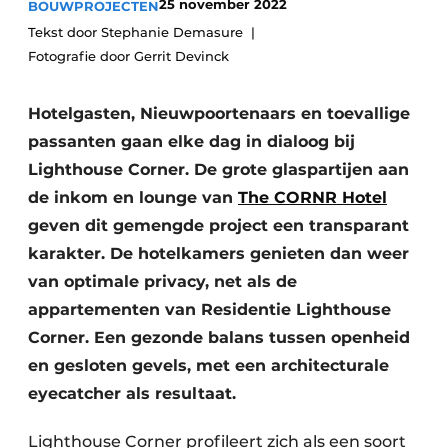
25 november 2022
BOUWPROJECTEN
Vacature aanmelden
Tekst door Stephanie Demasure
Akoestiek
Vacatures
Fotografie door Gerrit Devinck
Video’s
Beton & Staalbouw
Hotelgasten, Nieuwpoortenaars en toevallige
Aanmelden
Brandveiligheid
passanten gaan elke dag in dialoog bij
Bedrijven
Lighthouse Corner. De grote glaspartijen aan
BIM
Bedrijven
de inkom en lounge van
The CORNR Hotel
geven dit gemengde project een transparant
Contact
Evenementen
karakter. De hotelkamers genieten dan weer
Dak & Gevel
van optimale privacy, net als de
appartementen van Residentie Lighthouse
Houtbouw
Corner. Een gezonde balans tussen openheid
HVAC
en gesloten gevels, met een architecturale
eyecatcher als resultaat.
Interieurarchitectuur
Lighthouse Corner profileert zich als een soort