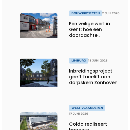
BOUWPROJECTEN
2 JULI 2026
Een veilige werf in
Gent: hoe een
doordachte
werfafbakening het
verschil maakt
LIMBURG
18 JUNI 2026
Inbreidingsproject
geeft facelift aan
dorpskern Zonhoven
WEST-VLAANDEREN
17 JUNI 2026
Coldo realiseert
hoogste