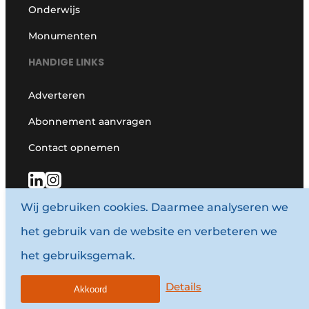
Onderwijs
Monumenten
HANDIGE LINKS
Adverteren
Abonnement aanvragen
Contact opnemen
Wij gebruiken cookies. Daarmee analyseren we
het gebruik van de website en verbeteren we
KANTOOR NEDERLAND
het gebruiksgemak.
Schatbeurderlaan 6
6002 ED Weert
Details
Akkoord