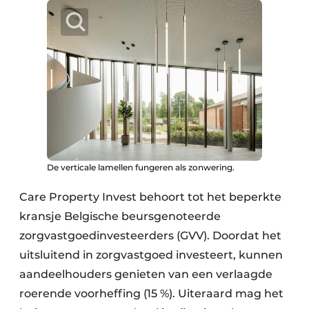
Keukens
Renovatie
Software
Toegangscontrole
Veiligheid & Opleiding
Zonwering
De verticale lamellen fungeren als zonwering.
Care Property Invest behoort tot het beperkte
kransje Belgische beursgenoteerde
zorgvastgoedinvesteerders (GVV). Doordat het
uitsluitend in zorgvastgoed investeert, kunnen
aandeelhouders genieten van een verlaagde
roerende voorheffing (15 %). Uiteraard mag het