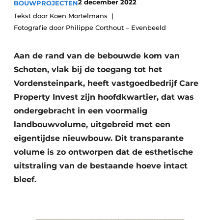
2 december 2022
BOUWPROJECTEN
Vacature aanmelden
Tekst door Koen Mortelmans
Akoestiek
Vacatures
Fotografie door Philippe Corthout – Evenbeeld
Video’s
Beton & Staalbouw
Aan de rand van de bebouwde kom van
Aanmelden
Brandveiligheid
Schoten, vlak bij de toegang tot het
Bedrijven
Vordensteinpark, heeft vastgoedbedrijf Care
BIM
Bedrijven
Property Invest zijn hoofdkwartier, dat was
ondergebracht in een voormalig
Contact
Evenementen
landbouwvolume, uitgebreid met een
Dak & Gevel
eigentijdse nieuwbouw. Dit transparante
volume is zo ontworpen dat de esthetische
Houtbouw
uitstraling van de bestaande hoeve intact
HVAC
bleef.
Interieurarchitectuur