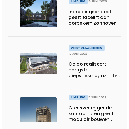
LIMBURG
18 JUNI 2026
Inbreidingsproject
geeft facelift aan
dorpskern Zonhoven
WEST-VLAANDEREN
17 JUNI 2026
Coldo realiseert
hoogste
diepvriesmagazijn ter
wereld, met
combinatie van
duurzaamheid,
technische innovatie
LIMBURG
17 JUNI 2026
en schaalgrootte
Grensverleggende
kantoortoren geeft
modulair bouwen
nieuwe dimensie