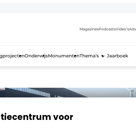
Magazines
Podcasts
Video’s
Adv
anmelding
voor de bouw
gprojecten
Onderwijs
Monumenten
Thema’s
Jaarboek
tiecentrum voor