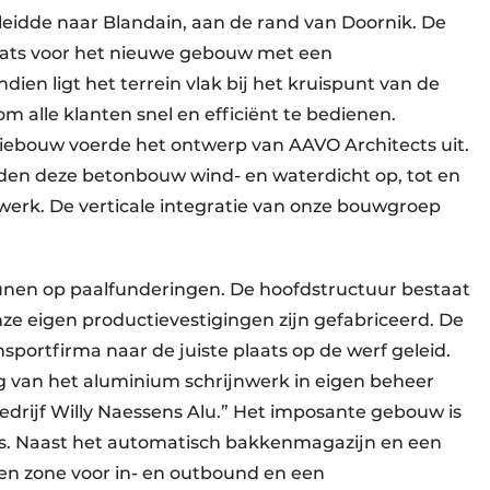
leidde naar Blandain, aan de rand van Doornik. De
laats voor het nieuwe gebouw met een
en ligt het terrein vlak bij het kruispunt van de
om alle klanten snel en efficiënt te bedienen.
ebouw voerde het ontwerp van AAVO Architects uit.
den deze betonbouw wind- en waterdicht op, tot en
werk. De verticale integratie van onze bouwgroep
eunen op paalfunderingen. De hoofdstructuur bestaat
ze eigen productievestigingen zijn gefabriceerd. De
portfirma naar de juiste plaats op de werf geleid.
ng van het aluminium schrijnwerk in eigen beheer
drijf Willy Naessens Alu.” Het imposante gebouw is
es. Naast het automatisch bakkenmagazijn en een
een zone voor in- en outbound en een