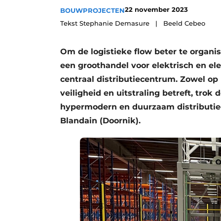
22 november 2023
BOUWPROJECTEN
Vacature aanmelden
Tekst Stephanie Demasure | Beeld Cebeo
Vacatures
Video’s
Om de logistieke flow beter te organis
Aanmelden
een groothandel voor elektrisch en el
Bedrijven
centraal distributiecentrum. Zowel op 
veiligheid en uitstraling betreft, trok
Bedrijven
hypermodern en duurzaam distributie
Contact
Blandain (Doornik).