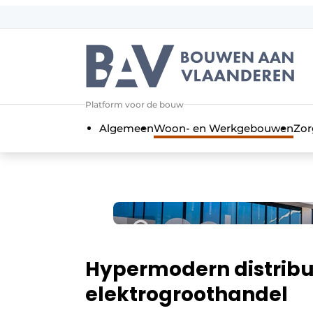
Aanmelden
Algemene voorwaarden
Bedrijven
Aanmelden
Bedankt voor de a
Platform voor de bouw
Bouwen aan Vlaanderen | Platform 
Algemeen
Woon- en Werkgebouwen
Zor
Contact
Direct contact
Evenement aanmelden
Jaarboek
Meest gelezen
Nieuwsbrief
Hypermodern distribu
Podcasts
elektrogroothandel
Privacy / Cookie statement