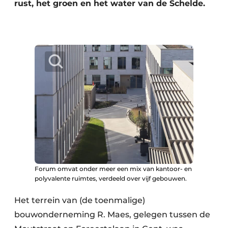
Keukens
rust, het groen en het water van de Schelde.
Renovatie
Software
Toegangscontrole
Veiligheid & Opleiding
Zonwering
Forum omvat onder meer een mix van kantoor- en
polyvalente ruimtes, verdeeld over vijf gebouwen.
Het terrein van (de toenmalige)
bouwonderneming R. Maes, gelegen tussen de