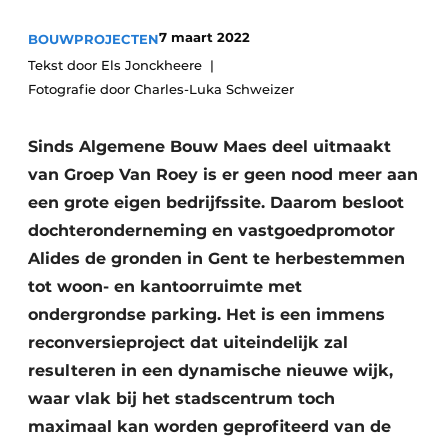
Vacature aanmelden
7 maart 2022
BOUWPROJECTEN
Akoestiek
Vacatures
Tekst door Els Jonckheere
Fotografie door Charles-Luka Schweizer
Video’s
Beton & Staalbouw
Aanmelden
Brandveiligheid
Sinds Algemene Bouw Maes deel uitmaakt
Bedrijven
van Groep Van Roey is er geen nood meer aan
BIM
Bedrijven
een grote eigen bedrijfssite. Daarom besloot
Contact
Evenementen
dochteronderneming en vastgoedpromotor
Alides de gronden in Gent te herbestemmen
Dak & Gevel
tot woon- en kantoorruimte met
ondergrondse parking. Het is een immens
Houtbouw
reconversieproject dat uiteindelijk zal
HVAC
resulteren in een dynamische nieuwe wijk,
waar vlak bij het stadscentrum toch
Interieurarchitectuur
maximaal kan worden geprofiteerd van de