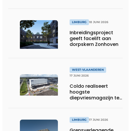
werfafbakening het
verschil maakt
LIMBURG
18 JUNI 2026
Inbreidingsproject
geeft facelift aan
dorpskern Zonhoven
WEST-VLAANDEREN
17 JUNI 2026
Coldo realiseert
hoogste
diepvriesmagazijn ter
wereld, met
combinatie van
duurzaamheid,
technische innovatie
LIMBURG
17 JUNI 2026
en schaalgrootte
Grensverleggende