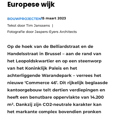
Europese wijk
Vacature aanmelden
Akoestiek
Vacatures
15 maart 2023
BOUWPROJECTEN
Video’s
Beton & Staalbouw
Tekst door Tim Janssens
Fotografie door Jaspers-Eyers Architects
Aanmelden
Brandveiligheid
Bedrijven
Op de hoek van de Belliardstraat en de
BIM
Bedrijven
Handelsstraat in Brussel – aan de rand van
Contact
Evenementen
het Leopoldskwartier en op een steenworp
van het Koninklijk Paleis en het
Dak & Gevel
achterliggende Warandepark – verrees het
Houtbouw
nieuwe ‘Commerce 46’. Dit rijkelijk beglaasde
kantoorgebouw telt dertien verdiepingen en
HVAC
heeft een benutbare oppervlakte van 14.200
m². Dankzij zijn CO2-neutrale karakter kan
Interieurarchitectuur
het markante complex bovendien pronken