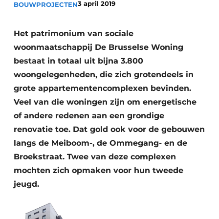
3 april 2019
BOUWPROJECTEN
Vacature aanmelden
Akoestiek
Vacatures
Het patrimonium van sociale
Video’s
Beton & Staalbouw
woonmaatschappij De Brusselse Woning
bestaat in totaal uit bijna 3.800
Aanmelden
Brandveiligheid
woongelegenheden, die zich grotendeels in
Bedrijven
grote appartementencomplexen bevinden.
BIM
Bedrijven
Veel van die woningen zijn om energetische
Contact
Evenementen
of andere redenen aan een grondige
renovatie toe. Dat gold ook voor de gebouwen
Dak & Gevel
langs de Meiboom-, de Ommegang- en de
Houtbouw
Broekstraat. Twee van deze complexen
mochten zich opmaken voor hun tweede
HVAC
jeugd.
Interieurarchitectuur