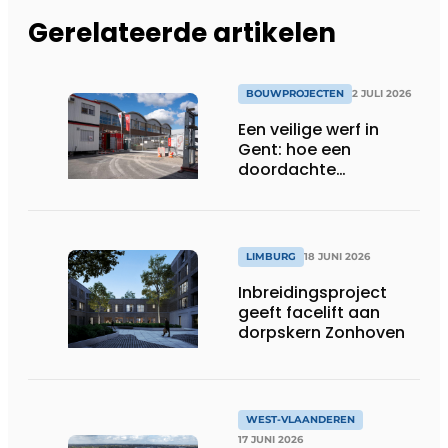
Gerelateerde artikelen
BOUWPROJECTEN
2 JULI 2026
Een veilige werf in
Gent: hoe een
doordachte
werfafbakening het
verschil maakt
LIMBURG
18 JUNI 2026
Inbreidingsproject
geeft facelift aan
dorpskern Zonhoven
WEST-VLAANDEREN
17 JUNI 2026