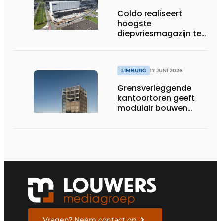
Coldo realiseert
hoogste
diepvriesmagazijn ter
wereld, met
combinatie van
duurzaamheid,
technische innovatie
LIMBURG
17 JUNI 2026
en schaalgrootte
Grensverleggende
kantoortoren geeft
modulair bouwen
nieuwe dimensie
Vragen? Neem contact op