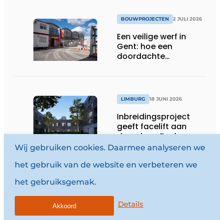
BOUWPROJECTEN
2 JULI 2026
Een veilige werf in
Gent: hoe een
doordachte
werfafbakening het
verschil maakt
LIMBURG
18 JUNI 2026
Inbreidingsproject
geeft facelift aan
dorpskern Zonhoven
Wij gebruiken cookies. Daarmee analyseren we
het gebruik van de website en verbeteren we
WEST-VLAANDEREN
het gebruiksgemak.
17 JUNI 2026
Details
Coldo realiseert
Akkoord
hoogste