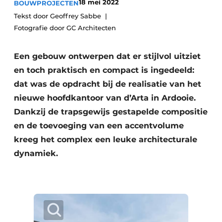
18 mei 2022
BOUWPROJECTEN
Vacature aanmelden
Tekst door Geoffrey Sabbe
Akoestiek
Vacatures
Fotografie door GC Architecten
Video’s
Beton & Staalbouw
Een gebouw ontwerpen dat er stijlvol uitziet
Aanmelden
Brandveiligheid
en toch praktisch en compact is ingedeeld:
Bedrijven
dat was de opdracht bij de realisatie van het
BIM
Bedrijven
nieuwe hoofdkantoor van d’Arta in Ardooie.
Dankzij de trapsgewijs gestapelde compositie
Contact
Evenementen
en de toevoeging van een accentvolume
Dak & Gevel
kreeg het complex een leuke architecturale
dynamiek.
Houtbouw
HVAC
Interieurarchitectuur