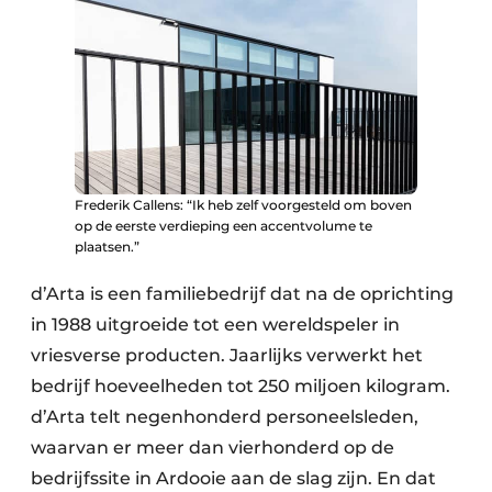
Keukens
Renovatie
Software
Toegangscontrole
Veiligheid & Opleiding
Frederik Callens: “Ik heb zelf voorgesteld om boven
op de eerste verdieping een accentvolume te
plaatsen.”
Zonwering
d’Arta is een familiebedrijf dat na de oprichting
in 1988 uitgroeide tot een wereldspeler in
vriesverse producten. Jaarlijks verwerkt het
bedrijf hoeveelheden tot 250 miljoen kilogram.
d’Arta telt negenhonderd personeelsleden,
waarvan er meer dan vierhonderd op de
bedrijfssite in Ardooie aan de slag zijn. En dat