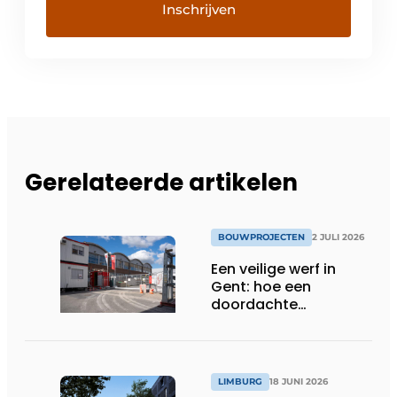
Gerelateerde artikelen
BOUWPROJECTEN
2 JULI 2026
Een veilige werf in
Gent: hoe een
doordachte
werfafbakening het
verschil maakt
LIMBURG
18 JUNI 2026