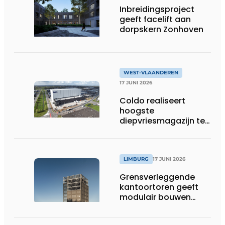
Inbreidingsproject
geeft facelift aan
dorpskern Zonhoven
WEST-VLAANDEREN
17 JUNI 2026
Coldo realiseert
hoogste
diepvriesmagazijn ter
wereld, met
combinatie van
duurzaamheid,
technische innovatie
LIMBURG
17 JUNI 2026
en schaalgrootte
Grensverleggende
kantoortoren geeft
modulair bouwen
nieuwe dimensie