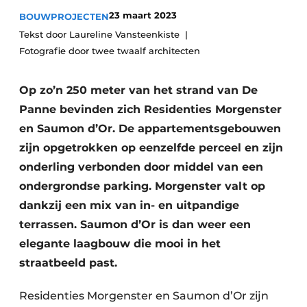
Vacature aanmelden
23 maart 2023
BOUWPROJECTEN
Akoestiek
Tekst door Laureline Vansteenkiste
Vacatures
Fotografie door twee twaalf architecten
Video’s
Beton & Staalbouw
Aanmelden
Op zo’n 250 meter van het strand van De
Brandveiligheid
Bedrijven
Panne bevinden zich Residenties Morgenster
BIM
en Saumon d’Or. De appartementsgebouwen
Bedrijven
zijn opgetrokken op eenzelfde perceel en zijn
Contact
Evenementen
onderling verbonden door middel van een
ondergrondse parking. Morgenster valt op
Dak & Gevel
dankzij een mix van in- en uitpandige
Houtbouw
terrassen. Saumon d’Or is dan weer een
elegante laagbouw die mooi in het
HVAC
straatbeeld past.
Interieurarchitectuur
Residenties Morgenster en Saumon d’Or zijn