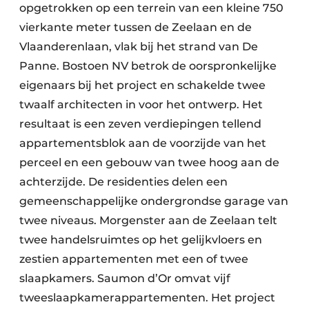
Keukens
opgetrokken op een terrein van een kleine 750
vierkante meter tussen de Zeelaan en de
Renovatie
Vlaanderenlaan, vlak bij het strand van De
Panne. Bostoen NV betrok de oorspronkelijke
Software
eigenaars bij het project en schakelde twee
Toegangscontrole
twaalf architecten in voor het ontwerp. Het
resultaat is een zeven verdiepingen tellend
Veiligheid & Opleiding
appartementsblok aan de voorzijde van het
Zonwering
perceel en een gebouw van twee hoog aan de
achterzijde. De residenties delen een
gemeenschappelijke ondergrondse garage van
twee niveaus. Morgenster aan de Zeelaan telt
twee handelsruimtes op het gelijkvloers en
zestien appartementen met een of twee
slaapkamers. Saumon d’Or omvat vijf
tweeslaapkamerappartementen. Het project