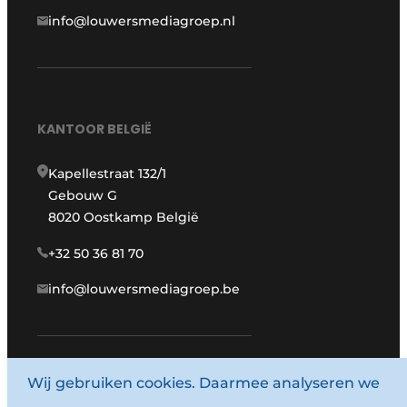
info@louwersmediagroep.nl
KANTOOR BELGIË
Kapellestraat 132/1
Gebouw G
8020 Oostkamp België
+32 50 36 81 70
info@louwersmediagroep.be
Wij gebruiken cookies. Daarmee analyseren we
www.louwersmediagroep.com