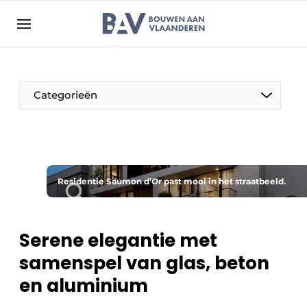
Aanmelden
Algemene voorwaarden
Bedrijven
Aanmelden
Bedankt voor de aanmelding
Categorieën
Bouwen aan Vlaanderen | Platform voor de bouw
Contact
Direct contact
Evenement aanmelden
Residentie Saumon d’Or past mooi in het straatbeeld.
Jaarboek
Meest gelezen
Serene elegantie met
Nieuwsbrief
samenspel van glas, beton
Podcasts
en aluminium
Privacy / Cookie statement