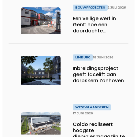
BOUWPROJECTEN
2 JULI 2026
Een veilige werf in
Gent: hoe een
doordachte
werfafbakening het
verschil maakt
LIMBURG
18 JUNI 2026
Inbreidingsproject
geeft facelift aan
dorpskern Zonhoven
WEST-VLAANDEREN
17 JUNI 2026
Coldo realiseert
hoogste
diepvriesmagazijn ter