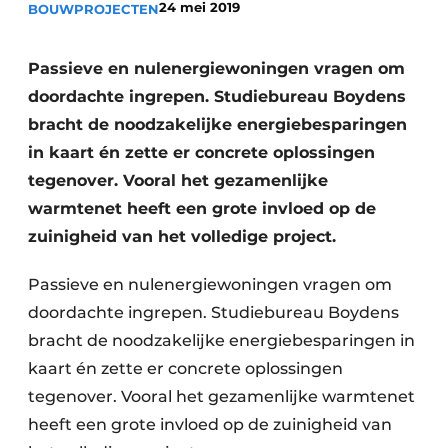
24 mei 2019
BOUWPROJECTEN
Vacature aanmelden
Akoestiek
Vacatures
Passieve en nulenergiewoningen vragen om
Video’s
Beton & Staalbouw
doordachte ingrepen. Studiebureau Boydens
bracht de noodzakelijke energiebesparingen
Aanmelden
Brandveiligheid
in kaart én zette er concrete oplossingen
Bedrijven
tegenover. Vooral het gezamenlijke
BIM
Bedrijven
warmtenet heeft een grote invloed op de
Contact
Evenementen
zuinigheid van het volledige project.
Dak & Gevel
Passieve en nulenergiewoningen vragen om
doordachte ingrepen. Studiebureau Boydens
Houtbouw
bracht de noodzakelijke energiebesparingen in
HVAC
kaart én zette er concrete oplossingen
tegenover. Vooral het gezamenlijke warmtenet
Interieurarchitectuur
heeft een grote invloed op de zuinigheid van