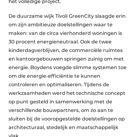
het volledige project.
Keukens
Renovatie
De duurzame wijk Tivoli GreenCity slaagde erin
om zijn ambitieuze doelstellingen waar te
Software
maken: van de circa vierhonderd woningen is
30 procent energieneutraal. Ook de twee
Toegangscontrole
kinderdagverblijven, de commerciële ruimtes
Veiligheid & Opleiding
en kantoorgebouwen springen zuinig om met
energie. Boydens voegde slimme systemen toe
Zonwering
om die energie-efficiëntie te kunnen
controleren en optimaliseren. Tijdens de
werkzaamheden werd het technische concept
op punt gesteld in samenwerking met de
verschillende bouwpartners, om zo aan te
sluiten bij de vooropgestelde doelstellingen op
architecturaal, stedelijk en maatschappelijk
vlak.