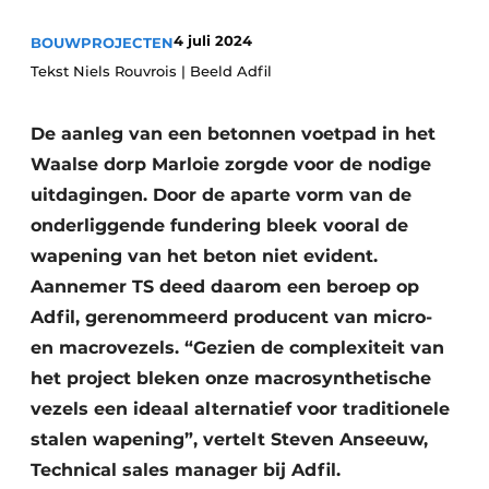
Vacature aanmelden
4 juli 2024
BOUWPROJECTEN
Akoestiek
Vacatures
Tekst Niels Rouvrois | Beeld Adfil
Video’s
Beton & Staalbouw
De aanleg van een betonnen voetpad in het
Aanmelden
Brandveiligheid
Waalse dorp Marloie zorgde voor de nodige
Bedrijven
uitdagingen. Door de aparte vorm van de
BIM
Bedrijven
onderliggende fundering bleek vooral de
Contact
Evenementen
wapening van het beton niet evident.
Aannemer TS deed daarom een beroep op
Dak & Gevel
Adfil, gerenommeerd producent van micro-
en macrovezels. “Gezien de complexiteit van
Houtbouw
het project bleken onze macrosynthetische
HVAC
vezels een ideaal alternatief voor traditionele
stalen wapening”, vertelt Steven Anseeuw,
Interieurarchitectuur
Technical sales manager bij Adfil.