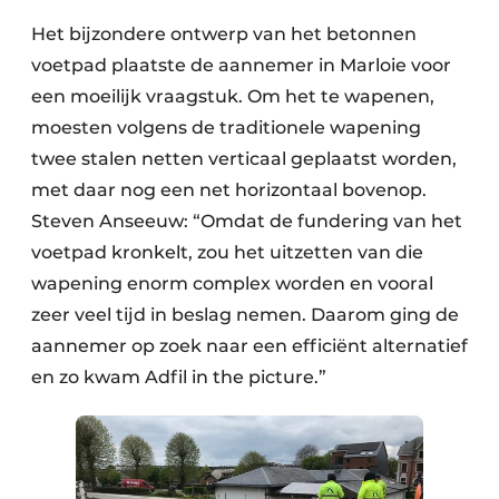
Keukens
Het bijzondere ontwerp van het betonnen
Renovatie
voetpad plaatste de aannemer in Marloie voor
een moeilijk vraagstuk. Om het te wapenen,
Software
moesten volgens de traditionele wapening
Toegangscontrole
twee stalen netten verticaal geplaatst worden,
met daar nog een net horizontaal bovenop.
Veiligheid & Opleiding
Steven Anseeuw: “Omdat de fundering van het
voetpad kronkelt, zou het uitzetten van die
Zonwering
wapening enorm complex worden en vooral
zeer veel tijd in beslag nemen. Daarom ging de
aannemer op zoek naar een efficiënt alternatief
en zo kwam Adfil in the picture.”