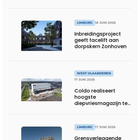
werfafbakening het
verschil maakt
LIMBURG
18 JUNI 2026
Inbreidingsproject
geeft facelift aan
dorpskern Zonhoven
WEST-VLAANDEREN
17 JUNI 2026
Coldo realiseert
hoogste
diepvriesmagazijn ter
wereld, met
combinatie van
duurzaamheid,
technische innovatie
LIMBURG
17 JUNI 2026
en schaalgrootte
Grensverleggende