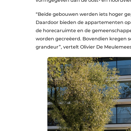
vormgegeven dan de oost- en noordvle
“Beide gebouwen werden iets hoger gep
Daardoor bieden de appartementen op 
de horecaruimte en de gemeenschappeli
worden gecreëerd. Bovendien kregen s
grandeur”, vertelt Olivier De Meulemeest