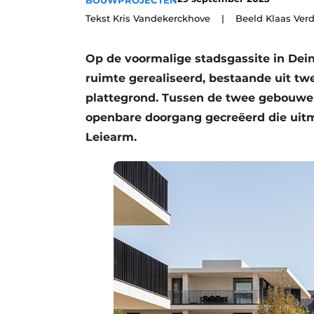
BOUWPROJECTEN
Vacature aanmelden
Tekst Kris Vandekerckhove | Beeld Klaas Ver
Vacatures
Op de voormalige stadsgassite in De
Video’s
ruimte gerealiseerd, bestaande uit 
Aanmelden
plattegrond. Tussen de twee gebouwen
Bedrijven
openbare doorgang gecreëerd die uit
Bedrijven
Leiearm.
Contact