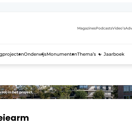
Magazines
Podcasts
Video’s
Adv
anmelding
voor de bouw
gprojecten
Onderwijs
Monumenten
Thema’s
Jaarboek
ol in het project.
eiearm