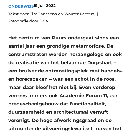
15 juli 2022
ONDERWIJS
Vacature aanmelden
Tekst door Tim Janssens en Wouter Peeters
Akoestiek
Vacatures
Fotografie door DCA
Video’s
Beton & Staalbouw
Aanmelden
Het centrum van Puurs ondergaat sinds een
Brandveiligheid
aantal jaar een grondige metamorfose. De
Bedrijven
BIM
centrumstraten werden heraangelegd en ook
Bedrijven
de realisatie van het befaamde Dorpshart –
Contact
Evenementen
een bruisende ontmoetingsplek met handels-
en horecazaken – was een schot in de roos,
Dak & Gevel
maar daar bleef het niet bij. Even verderop
Houtbouw
verrees immers ook Academie Forum 11, een
bredeschoolgebouw dat functionaliteit,
HVAC
duurzaamheid en architecturaal vernuft
verenigt. De hoge afwerkingsgraad en de
Interieurarchitectuur
uitmuntende uitvoeringskwaliteit maken het