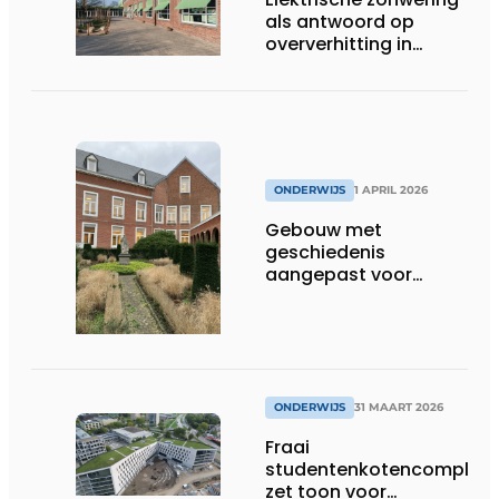
als antwoord op
oververhitting in
onderwijsgebouwen
ONDERWIJS
1 APRIL 2026
Gebouw met
geschiedenis
aangepast voor
groeiende generatie
ONDERWIJS
31 MAART 2026
Fraai
studentenkotencomplex
zet toon voor