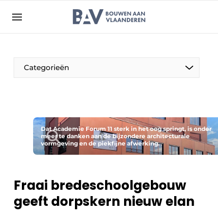
Aanmelden
Algemene voorwaarden
Bedrijven
Aanmelden
Bedankt voor de aanmelding
Categorieën
Bouwen aan Vlaanderen | Platform voor de bouw
Contact
Direct contact
Evenement aanmelden
Dat Academie Forum 11 sterk in het oog springt, is onder
meer te danken aan de bijzondere architecturale
vormgeving en de piekfijne afwerking.
Jaarboek
Meest gelezen
Nieuwsbrief
Fraai bredeschoolgebouw
Podcasts
geeft dorpskern nieuw elan
Privacy / Cookie statement