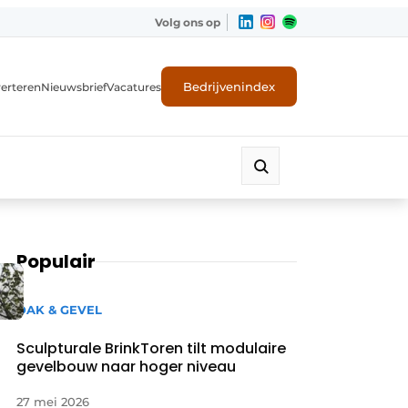
Volg ons op
Bedrijvenindex
erteren
Nieuwsbrief
Vacatures
Populair
DAK & GEVEL
Sculpturale BrinkToren tilt modulaire
gevelbouw naar hoger niveau
27 mei 2026