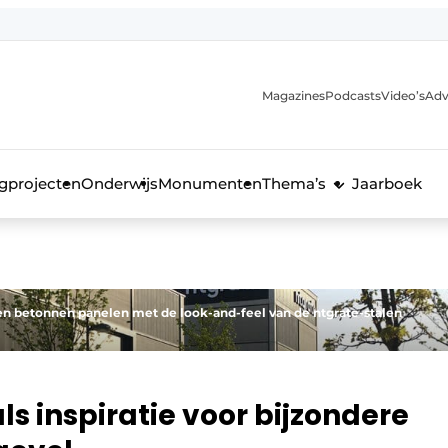
Magazines
Podcasts
Video’s
Adv
anmelding
voor de bouw
gprojecten
Onderwijs
Monumenten
Thema’s
Jaarboek
en betonnen panelen met de look-and-feel van de ntgrate-stalen
s inspiratie voor bijzondere