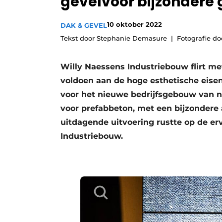
gevelvoor bijzondere 
Vacature aanmelden
10 oktober 2022
DAK & GEVEL
Vacatures
Tekst door Stephanie Demasure
Fotografie do
Video’s
Aanmelden
Willy Naessens Industriebouw flirt m
Bedrijven
voldoen aan de hoge esthetische eise
voor het nieuwe bedrijfsgebouw van nt
Bedrijven
voor prefabbeton, met een bijzondere
Contact
uitdagende uitvoering rustte op de e
Industriebouw.