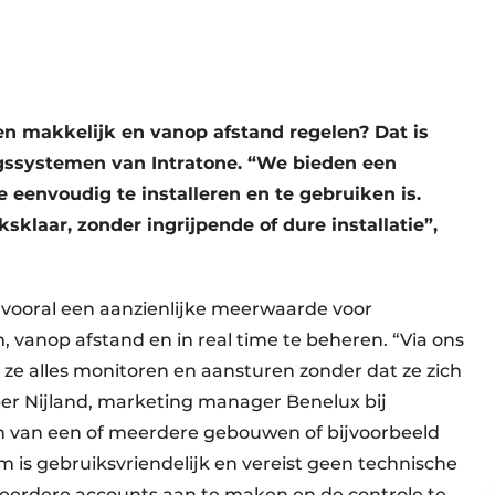
 makkelijk en vanop afstand regelen? Dat is
gssystemen van Intratone. “We bieden een
 eenvoudig te installeren en te gebruiken is.
klaar, zonder ingrijpende of dure installatie”,
 vooral een aanzienlijke meerwaarde voor
 vanop afstand en in real time te beheren. “Via ons
n ze alles monitoren en aansturen zonder dat ze zich
er Nijland, marketing manager Benelux bij
en van een of meerdere gebouwen of bijvoorbeeld
 is gebruiksvriendelijk en vereist geen technische
meerdere accounts aan te maken en de controle te