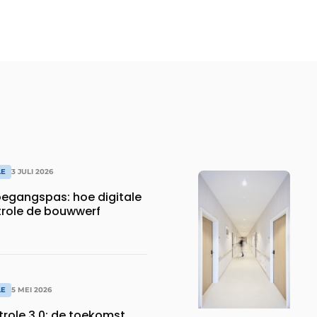
LE
3 JULI 2026
oegangspas: hoe digitale
role de bouwwerf
LE
5 MEI 2026
ole 3.0: de toekomst