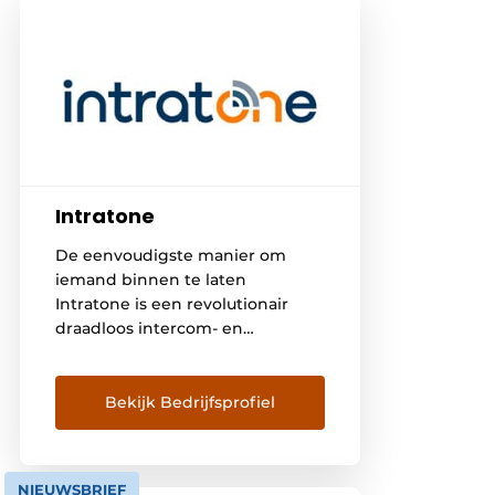
Intratone
De eenvoudigste manier om
iemand binnen te laten
Intratone is een revolutionair
draadloos intercom- en
toegangssysteem voor alle
toegangspunten in
appartementencomplexen.
Bekijk Bedrijfsprofiel
Gebruikers openen de toegang –
van entree, parkeergarage,
kelder of hekken – gewoon via
NIEUWSBRIEF