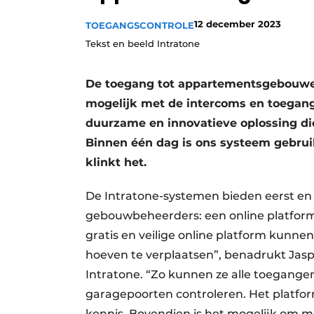
Vacature aanmelden
12 december 2023
TOEGANGSCONTROLE
Vacatures
Tekst en beeld Intratone
Video’s
De toegang tot appartementsgebouwen
Aanmelden
mogelijk met de intercoms en toegan
Bedrijven
duurzame en innovatieve oplossing die
Bedrijven
Binnen één dag is ons systeem gebruiks
Contact
klinkt het.
De Intratone-systemen bieden eerst en
gebouwbeheerders: een online platform,
gratis en veilige online platform kunne
hoeven te verplaatsen”, benadrukt Jasp
Intratone. “Zo kunnen ze alle toegang
garagepoorten controleren. Het platform
kennis. Bovendien is het mogelijk om 