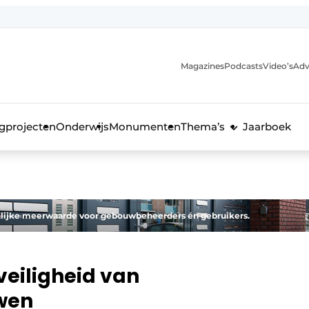
Magazines
Podcasts
Video’s
Adv
anmelding
voor de bouw
gprojecten
Onderwijs
Monumenten
Thema’s
Jaarboek
nlijke meerwaarde voor gebouwbeheerders én gebruikers.
veiligheid van
wen