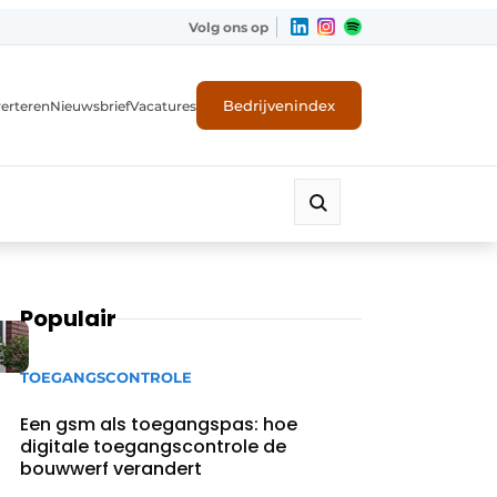
Volg ons op
Bedrijvenindex
erteren
Nieuwsbrief
Vacatures
Populair
TOEGANGSCONTROLE
Een gsm als toegangspas: hoe
digitale toegangscontrole de
bouwwerf verandert