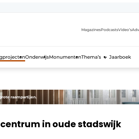
Magazines
Podcasts
Video’s
Adv
anmelding
voor de bouw
gprojecten
Onderwijs
Monumenten
Thema’s
Jaarboek
 grote raampartijen.
entrum in oude stadswijk