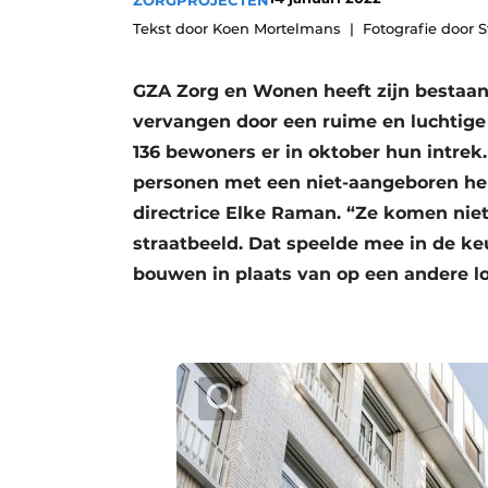
ZORGPROJECTEN
Vacature aanmelden
Tekst door Koen Mortelmans
Fotografie door 
Vacatures
GZA Zorg en Wonen heeft zijn bestaa
Video’s
vervangen door een ruime en luchtige
Aanmelden
136 bewoners er in oktober hun intre
Bedrijven
personen met een niet-aangeboren hers
Bedrijven
directrice Elke Raman. “Ze komen niet 
straatbeeld. Dat speelde mee in de k
Contact
bouwen in plaats van op een andere lo