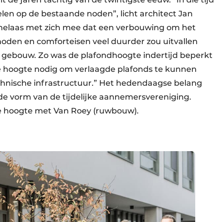
en op de bestaande noden”, licht architect Jan
t helaas met zich mee dat een verbouwing om het
oden en comforteisen veel duurder zou uitvallen
uw gebouw. Zo was de plafondhoogte indertijd beperkt
e hoogte nodig om verlaagde plafonds te kunnen
chnische infrastructuur.” Het hedendaagse belang
 de vorm van de tijdelijke aannemersvereniging.
ke hoogte met Van Roey (ruwbouw).