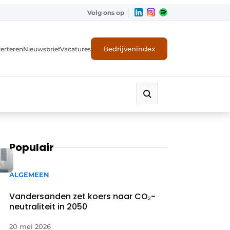
Volg ons op
Bedrijvenindex
erteren
Nieuwsbrief
Vacatures
Populair
ALGEMEEN
Vandersanden zet koers naar CO₂-
neutraliteit in 2050
20 mei 2026