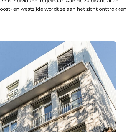
n is individueel regelbaar. Aan de zuidkant zit ze
ost- en westzijde wordt ze aan het zicht onttrokken