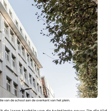
die van de school aan de overkant van het plein.
 de jaren tachtig van de twintigste eeuw. “In die tijd