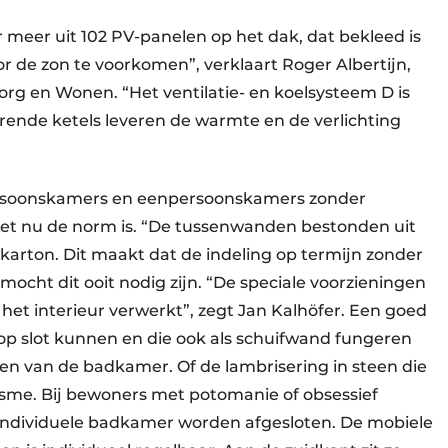
 meer uit 102 PV-panelen op het dak, dat bekleed is
r de zon te voorkomen”, verklaart Roger Albertijn,
rg en Wonen. “Het ventilatie- en koelsysteem D is
rende ketels leveren de warmte en de verlichting
rsoonskamers en eenpersoonskamers zonder
ilet nu de norm is. “De tussenwanden bestonden uit
karton. Dit maakt dat de indeling op termijn zonder
cht dit ooit nodig zijn. “De speciale voorzieningen
 het interieur verwerkt”, zegt Jan Kalhöfer. Een goed
op slot kunnen en die ook als schuifwand fungeren
n van de badkamer. Of de lambrisering in steen die
isme. Bij bewoners met potomanie of obsessief
 individuele badkamer worden afgesloten. De mobiele