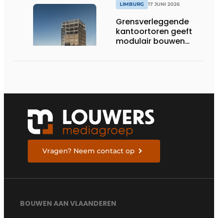
technische innovatie
LIMBURG
17 JUNI 2026
en schaalgrootte
Grensverleggende
kantoortoren geeft
modulair bouwen
nieuwe dimensie
Vragen? Neem contact op
BOUWEN AAN VLAANDEREN