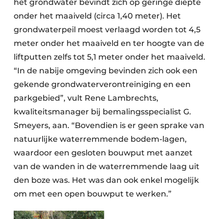
het grondwater bevindt zich op geringe diepte
Keukens
onder het maaiveld (circa 1,40 meter). Het
Renovatie
grondwaterpeil moest verlaagd worden tot 4,5
meter onder het maaiveld en ter hoogte van de
Software
liftputten zelfs tot 5,1 meter onder het maaiveld.
Toegangscontrole
“In de nabije omgeving bevinden zich ook een
gekende grondwaterverontreiniging en een
Veiligheid & Opleiding
parkgebied”, vult Rene Lambrechts,
kwaliteitsmanager bij bemalingsspecialist G.
Zonwering
Smeyers, aan. “Bovendien is er geen sprake van
natuurlijke waterremmende bodem-lagen,
waardoor een gesloten bouwput met aanzet
van de wanden in de waterremmende laag uit
den boze was. Het was dan ook enkel mogelijk
om met een open bouwput te werken.”