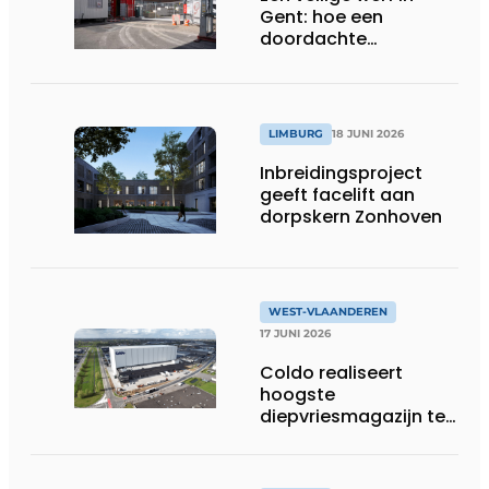
Gent: hoe een
doordachte
werfafbakening het
verschil maakt
LIMBURG
18 JUNI 2026
Inbreidingsproject
geeft facelift aan
dorpskern Zonhoven
WEST-VLAANDEREN
17 JUNI 2026
Coldo realiseert
hoogste
diepvriesmagazijn ter
wereld, met
combinatie van
duurzaamheid,