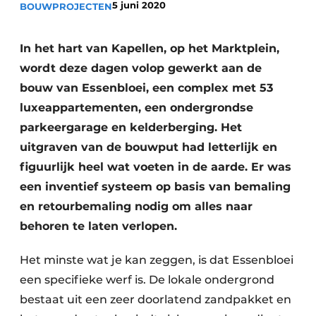
5 juni 2020
BOUWPROJECTEN
Vacature aanmelden
Akoestiek
Vacatures
In het hart van Kapellen, op het Marktplein,
Video’s
Beton & Staalbouw
wordt deze dagen volop gewerkt aan de
bouw van Essenbloei, een complex met 53
Aanmelden
Brandveiligheid
luxeappartementen, een ondergrondse
Bedrijven
parkeergarage en kelderberging. Het
BIM
Bedrijven
uitgraven van de bouwput had letterlijk en
Contact
Evenementen
figuurlijk heel wat voeten in de aarde. Er was
een inventief systeem op basis van bemaling
Dak & Gevel
en retourbemaling nodig om alles naar
Houtbouw
behoren te laten verlopen.
HVAC
Het minste wat je kan zeggen, is dat Essenbloei
een specifieke werf is. De lokale ondergrond
Interieurarchitectuur
bestaat uit een zeer doorlatend zandpakket en