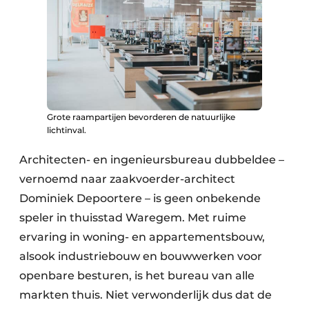
Keukens
Renovatie
Software
Toegangscontrole
Grote raampartijen bevorderen de natuurlijke
Veiligheid & Opleiding
lichtinval.
Zonwering
Architecten- en ingenieursbureau dubbeldee –
vernoemd naar zaakvoerder-architect
Dominiek Depoortere – is geen onbekende
speler in thuisstad Waregem. Met ruime
ervaring in woning- en appartementsbouw,
alsook industriebouw en bouwwerken voor
openbare besturen, is het bureau van alle
markten thuis. Niet verwonderlijk dus dat de