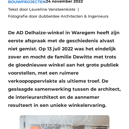
24 november 2022
BOUWPROJECTEN
Vacature aanmelden
Tekst door Laureline Vansteenkiste
Akoestiek
Vacatures
Fotografie door dubbeldee Architecten & Ingenieurs
Video’s
Beton & Staalbouw
De AD Delhaize-winkel in Waregem heeft zijn
Aanmelden
Brandveiligheid
eerste afspraak met de geschiedenis alvast
Bedrijven
niet gemist. Op 13 juli 2022 was het eindelijk
BIM
Bedrijven
zover en mocht de familie Dewitte met trots
de gloednieuwe winkel aan het grote publiek
Contact
Evenementen
voorstellen, met een ruimere
Dak & Gevel
verkoopoppervlakte als ultieme troef. De
geslaagde samenwerking tussen de architect,
Houtbouw
de interieurarchitect en de aannemer
HVAC
resulteert in een unieke winkelervaring.
Interieurarchitectuur