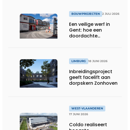
BOUWPROJECTEN
2 JULI 2026
Een veilige werf in
Gent: hoe een
doordachte
werfafbakening het
verschil maakt
LIMBURG
18 JUNI 2026
Inbreidingsproject
geeft facelift aan
dorpskern Zonhoven
WEST-VLAANDEREN
17 JUNI 2026
Coldo realiseert