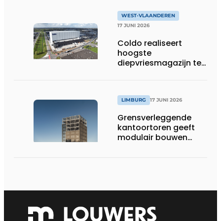
WEST-VLAANDEREN
17 JUNI 2026
Coldo realiseert
hoogste
diepvriesmagazijn ter
wereld, met
combinatie van
duurzaamheid,
technische innovatie
LIMBURG
17 JUNI 2026
en schaalgrootte
Grensverleggende
kantoortoren geeft
modulair bouwen
nieuwe dimensie