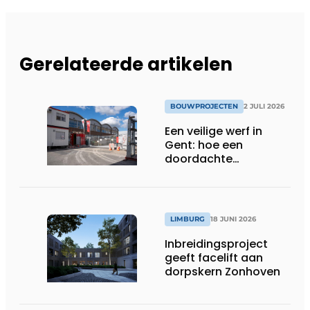
Gerelateerde artikelen
BOUWPROJECTEN
2 JULI 2026
Een veilige werf in
Gent: hoe een
doordachte
werfafbakening het
verschil maakt
LIMBURG
18 JUNI 2026
Inbreidingsproject
geeft facelift aan
dorpskern Zonhoven