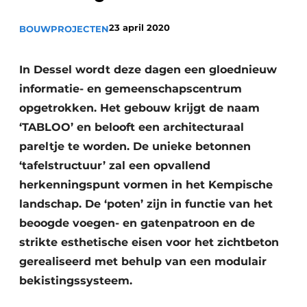
Vacature aanmelden
23 april 2020
BOUWPROJECTEN
Akoestiek
Vacatures
Video’s
Beton & Staalbouw
In Dessel wordt deze dagen een gloednieuw
Aanmelden
informatie- en gemeenschapscentrum
Brandveiligheid
opgetrokken. Het gebouw krijgt de naam
Bedrijven
BIM
‘TABLOO’ en belooft een architecturaal
Bedrijven
pareltje te worden. De unieke betonnen
Contact
Evenementen
‘tafelstructuur’ zal een opvallend
herkenningspunt vormen in het Kempische
Dak & Gevel
landschap. De ‘poten’ zijn in functie van het
Houtbouw
beoogde voegen- en gatenpatroon en de
strikte esthetische eisen voor het zichtbeton
HVAC
gerealiseerd met behulp van een modulair
Interieurarchitectuur
bekistingssysteem.