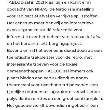
Keukens
TABLOO zal in 2021 klaar zijn en komt er in
opdracht van NIRAS, de Nationale instelling
Renovatie
voor radioactief afval en verrijkte splijtstoffen.
Het centrum moet dankzij een interactieve
Software
expo uitgroeien tot dé referentie voor
Toegangscontrole
informatie over het beheer van radioactief afval
en het beruchte cAt-bergingsproject.
Veiligheid & Opleiding
Bovendien zal het eveneens dienstdoen als een
Zonwering
toeristische trekpleister voor de regio, met
interessante troeven voor de lokale
gemeenschappen. TABLOO zal immers ook
plaats bieden aan een auditorium annex
theaterzaal voor tweehonderd personen, een
tijdelijke tentoonstellingsruimte, verschillende
polyvalente ruimtes en een groot centrumplein.
Het gebouw wordt bovendien ingebed in een