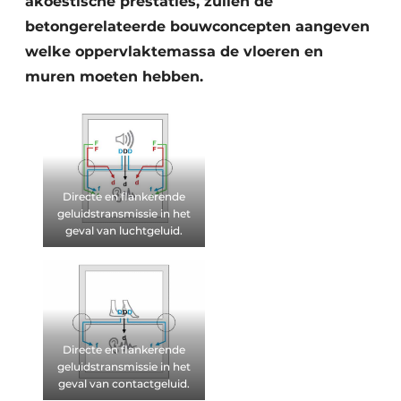
akoestische prestaties, zullen de
Keukens
betongerelateerde bouwconcepten aangeven
Renovatie
welke oppervlaktemassa de vloeren en
muren moeten hebben.
Software
Toegangscontrole
Veiligheid & Opleiding
Directe en flankerende
Zonwering
geluidstransmissie in het
geval van luchtgeluid.
Directe en flankerende
geluidstransmissie in het
geval van contactgeluid.