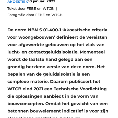
10 januari 2022
AKOESTIEK
Vacature aanmelden
Tekst door FEBE en WTCB
Akoestiek
Vacatures
Fotografie door FEBE en WTCB
Video’s
Beton & Staalbouw
De norm NBN S 01-400-1 ‘Akoestische criteria
Aanmelden
Brandveiligheid
voor woongebouwen’ definieert de vereisten
Bedrijven
voor afgewerkte gebouwen op het vlak van
BIM
Bedrijven
lucht- en contactgeluidsisolatie. Momenteel
wordt de laatste hand gelegd aan een
Contact
Evenementen
grondig herziene versie van deze norm. Het
Dak & Gevel
bepalen van de geluidsisolatie is een
complexe materie. Daarom publiceert het
Houtbouw
WTCB eind 2021 een Technische Voorlichting
HVAC
die oplossingen aanbiedt in de vorm van
bouwconcepten. Omdat het gewicht van een
Interieurarchitectuur
betonnen bouwelement indicatief is voor zijn