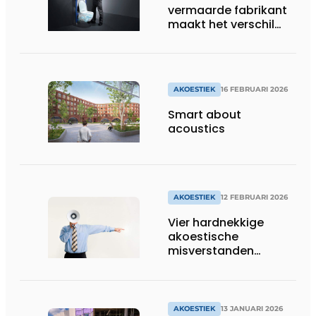
vermaarde fabrikant
maakt het verschil
met wc-systeem dat
tot 30 % stiller is
AKOESTIEK
16 FEBRUARI 2026
Smart about
acoustics
AKOESTIEK
12 FEBRUARI 2026
Vier hardnekkige
akoestische
misverstanden
rechtgezet
AKOESTIEK
13 JANUARI 2026