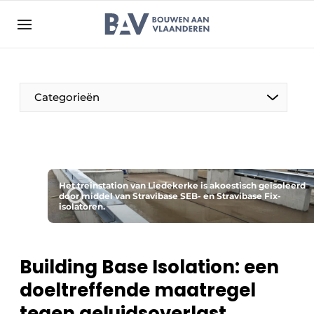
Aanmelden
Algemene voorwaarden
Bedrijven
Aanmelden
Bedankt voor de aanmelding
Categorieën
Bouwen aan Vlaanderen | Platform voor de bouw
Contact
Direct contact
Evenement aanmelden
Het treinstation van Liedekerke is akoestisch geïsoleerd
door middel van Stravibase SEB- en Stravibase Fix-
isolatoren.
Jaarboek
Meest gelezen
Nieuwsbrief
Building Base Isolation: een
Podcasts
doeltreffende maatregel
Privacy / Cookie statement
tegen geluidsoverlast