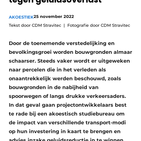
Vacature aanmelden
Akoestiek
25 november 2022
AKOESTIEK
Vacatures
Tekst door CDM Stravitec
Fotografie door CDM Stravitec
Video’s
Beton & Staalbouw
Aanmelden
Door de toenemende verstedelijking en
Brandveiligheid
Bedrijven
bevolkingsgroei worden bouwgronden almaar
BIM
Bedrijven
schaarser. Steeds vaker wordt er uitgeweken
naar percelen die in het verleden als
Contact
Evenementen
onaantrekkelijk werden beschouwd, zoals
Dak & Gevel
bouwgronden in de nabijheid van
spoorwegen of langs drukke verkeersaders.
Houtbouw
In dat geval gaan projectontwikkelaars best
te rade bij een akoestisch studiebureau om
HVAC
de impact van verschillende transport-modi
Interieurarchitectuur
op hun investering in kaart te brengen en
advies inzake geluidsreductie in te winnen.