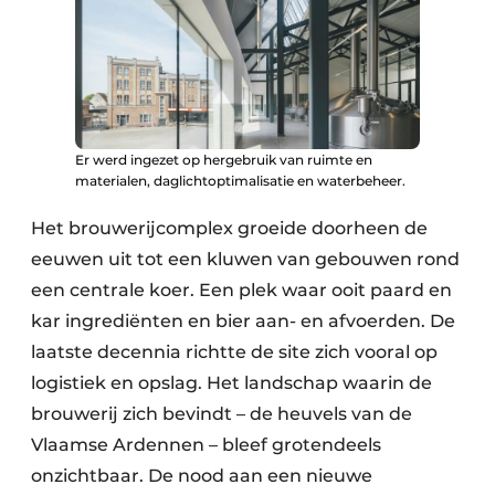
Keukens
Renovatie
Software
Toegangscontrole
Er werd ingezet op hergebruik van ruimte en
materialen, daglichtoptimalisatie en waterbeheer.
Veiligheid & Opleiding
Het brouwerijcomplex groeide doorheen de
Zonwering
eeuwen uit tot een kluwen van gebouwen rond
een centrale koer. Een plek waar ooit paard en
kar ingrediënten en bier aan- en afvoerden. De
laatste decennia richtte de site zich vooral op
logistiek en opslag. Het landschap waarin de
brouwerij zich bevindt – de heuvels van de
Vlaamse Ardennen – bleef grotendeels
onzichtbaar. De nood aan een nieuwe