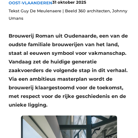
31 oktober 2025
OOST-VLAANDEREN
Vacature aanmelden
Tekst Guy De Meulenaere | Beeld 360 architecten, Johnny
Akoestiek
Vacatures
Umans
Video’s
Beton & Staalbouw
Brouwerij Roman uit Oudenaarde, een van de
Aanmelden
Brandveiligheid
oudste familiale brouwerijen van het land,
Bedrijven
staat al eeuwen symbool voor vakmanschap.
BIM
Bedrijven
Vandaag zet de huidige generatie
Contact
zaakvoerders de volgende stap in dit verhaal.
Evenementen
Via een ambitieus masterplan wordt de
Dak & Gevel
brouwerij klaargestoomd voor de toekomst,
met respect voor de rijke geschiedenis en de
Houtbouw
unieke ligging.
HVAC
Interieurarchitectuur